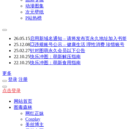
动漫图集
次元壁纸
P站热榜
26.05.15
启用新域名通知 – 请将发布页永久地址加入书签
25.12.08
💥违规账号公示 – 健康生活 理性消费 珍惜账号
25.02.27
针对图萌永久会员以下公告
22.10.25
快乐冲图：萌新解压指南
22.10.25
快乐冲图：萌新食用指南
更多
登录
注册
点击登录
网站首页
图毒森林
网红正妹
Cosplay
美丝博主