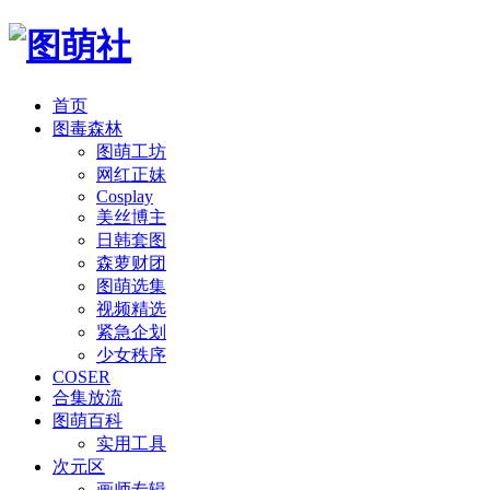
首页
图毒森林
图萌工坊
网红正妹
Cosplay
美丝博主
日韩套图
森萝财团
图萌选集
视频精选
紧急企划
少女秩序
COSER
合集放流
图萌百科
实用工具
次元区
画师专辑