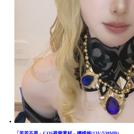
「若若不男」COS视频素材 – 娜维娅(13V/538MB)