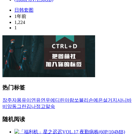
日韩套图
1年前
1,224
1
热门标签
장주
자몽
유이
연유
연우
에디린
아람
쏘블리
손예은
설거지
샤니
바
비앙
동그란
김나정
고말숙
随机阅读