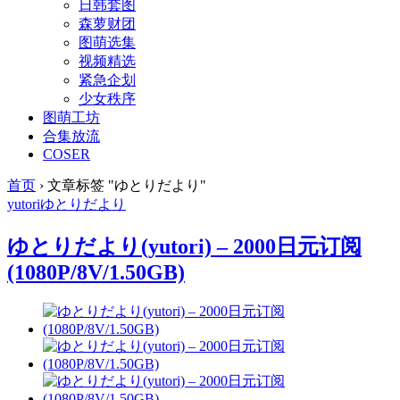
日韩套图
森萝财团
图萌选集
视频精选
紧急企划
少女秩序
图萌工坊
合集放流
COSER
首页
›
文章标签 "ゆとりだより"
yutori
ゆとりだより
ゆとりだより(yutori) – 2000日元订阅
(1080P/8V/1.50GB)