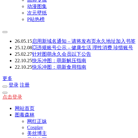
动漫图集
次元壁纸
P站热榜
26.05.15
启用新域名通知 – 请将发布页永久地址加入书签
25.12.08
💥违规账号公示 – 健康生活 理性消费 珍惜账号
25.02.27
针对图萌永久会员以下公告
22.10.25
快乐冲图：萌新解压指南
22.10.25
快乐冲图：萌新食用指南
更多
登录
注册
点击登录
网站首页
图毒森林
网红正妹
Cosplay
美丝博主