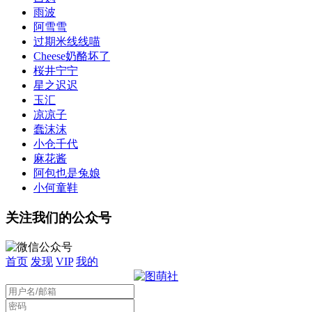
雨波
阿雪雪
过期米线线喵
Cheese奶酪坏了
桜井宁宁
星之迟迟
玉汇
凉凉子
蠢沫沫
小仓千代
麻花酱
阿包也是兔娘
小何童鞋
关注我们的公众号
首页
发现
VIP
我的