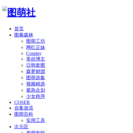
首页
图毒森林
图萌工坊
网红正妹
Cosplay
美丝博主
日韩套图
森萝财团
图萌选集
视频精选
紧急企划
少女秩序
COSER
合集放流
图萌百科
实用工具
次元区
画师专辑