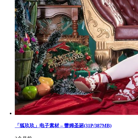
「狐玖玖」电子素材 – 蕾姆圣诞(31P/387MB)