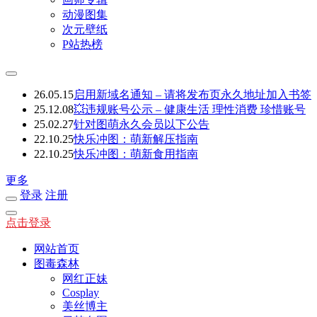
动漫图集
次元壁纸
P站热榜
26.05.15
启用新域名通知 – 请将发布页永久地址加入书签
25.12.08
💥违规账号公示 – 健康生活 理性消费 珍惜账号
25.02.27
针对图萌永久会员以下公告
22.10.25
快乐冲图：萌新解压指南
22.10.25
快乐冲图：萌新食用指南
更多
登录
注册
点击登录
网站首页
图毒森林
网红正妹
Cosplay
美丝博主