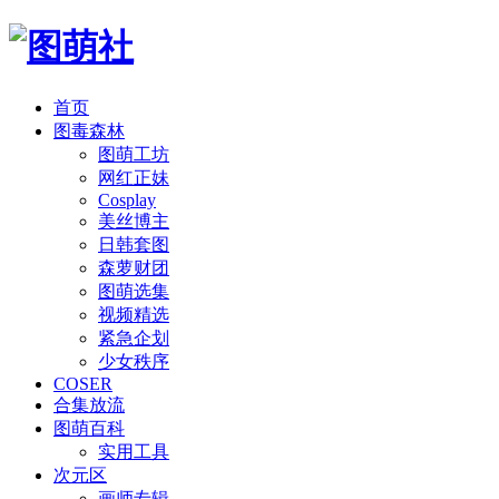
首页
图毒森林
图萌工坊
网红正妹
Cosplay
美丝博主
日韩套图
森萝财团
图萌选集
视频精选
紧急企划
少女秩序
COSER
合集放流
图萌百科
实用工具
次元区
画师专辑