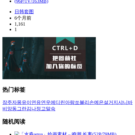
日韩套图
6个月前
1,161
1
热门标签
장주
자몽
유이
연유
연우
에디린
아람
쏘블리
손예은
설거지
샤니
바
비앙
동그란
김나정
고말숙
随机阅读