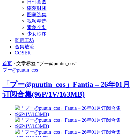
日韩套图
森萝财团
图萌选集
视频精选
紧急企划
少女秩序
图萌工坊
合集放流
COSER
首页
›
文章标签 "プー@puutin_cos"
プー@puutin_cos
「プー@puutin_cos」Fantia – 26年01月
订阅合集(96P/1V/163MB)