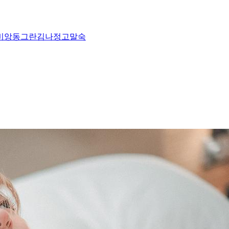
비앙
동그란
김나정
고말숙