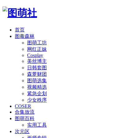
首页
图毒森林
图萌工坊
网红正妹
Cosplay
美丝博主
日韩套图
森萝财团
图萌选集
视频精选
紧急企划
少女秩序
COSER
合集放流
图萌百科
实用工具
次元区
画师专辑