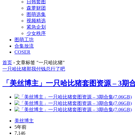
日韩套图
森萝财团
图萌选集
视频精选
紧急企划
少女秩序
图萌工坊
合集放流
COSER
首页
›
文章标签 "一只哈比猪"
一只哈比猪
那我付钱总行了吧
「美丝博主」一只哈比猪套图资源 – 3期合集(
美丝博主
5年前
7,146