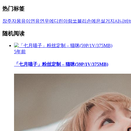
热门标签
장주
자몽
유이
연유
연우
에디린
아람
쏘블리
손예은
설거지
샤니
바
随机阅读
5年前
「七月喵子」粉丝定制 – 猫咪(59P/1V/375MB)