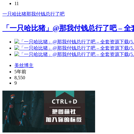
11
一只哈比猪
那我付钱总行了吧
「一只哈比猪」@那我付钱总行了吧 – 全套资
美丝博主
5年前
8,550
9