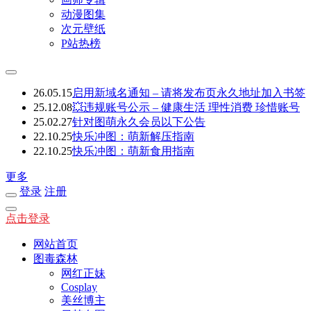
动漫图集
次元壁纸
P站热榜
26.05.15
启用新域名通知 – 请将发布页永久地址加入书签
25.12.08
💥违规账号公示 – 健康生活 理性消费 珍惜账号
25.02.27
针对图萌永久会员以下公告
22.10.25
快乐冲图：萌新解压指南
22.10.25
快乐冲图：萌新食用指南
更多
登录
注册
点击登录
网站首页
图毒森林
网红正妹
Cosplay
美丝博主