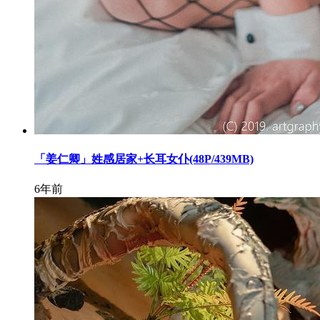
「姜仁卿」姓感居家+长耳女仆(48P/439MB)
6年前