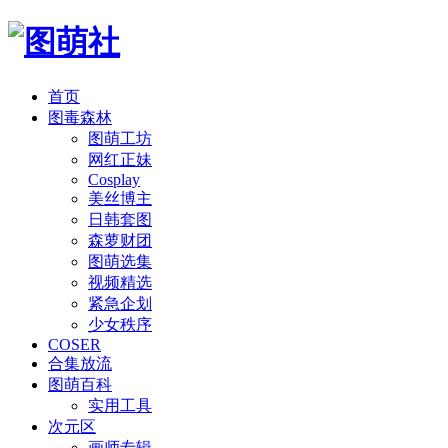
首页
图毒森林
图萌工坊
网红正妹
Cosplay
美丝博主
日韩套图
森萝财团
图萌选集
视频精选
紧急企划
少女秩序
COSER
合集放流
图萌百科
实用工具
次元区
画师专辑