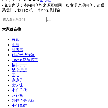
Copyright © 2018-2026
图萌社
· 免责声明：本站内容均来源互联网，如发现违规内容，请联
系我们，我们会第一时间清理删除
大家都在搜
自购
雨波
阿雪雪
过期米线线喵
Cheese奶酪坏了
桜井宁宁
星之迟迟
玉汇
凉凉子
蠢沫沫
小仓千代
麻花酱
阿包也是兔娘
小何童鞋