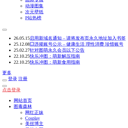
动漫图集
次元壁纸
P站热榜
26.05.15
启用新域名通知 – 请将发布页永久地址加入书签
25.12.08
💥违规账号公示 – 健康生活 理性消费 珍惜账号
25.02.27
针对图萌永久会员以下公告
22.10.25
快乐冲图：萌新解压指南
22.10.25
快乐冲图：萌新食用指南
更多
登录
注册
点击登录
网站首页
图毒森林
网红正妹
Cosplay
美丝博主