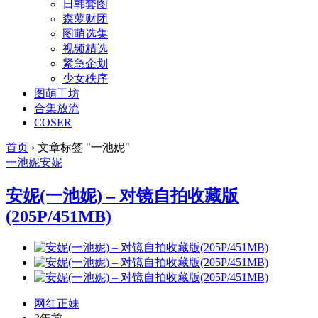
日韩套图
森萝财团
图萌选集
视频精选
紧急企划
少女秩序
图萌工坊
合集放流
COSER
首页
›
文章标签 "一池妮"
一池妮
安妮
安妮(一池妮) – 对镜自拍收藏版
(205P/451MB)
网红正妹