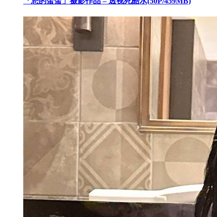
「您的蛋蛋」摄影作品 – 透视死酷水(50P/459MB)