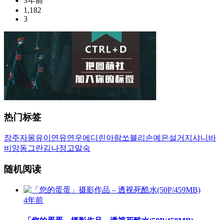
3年前
1,182
3
热门标签
장주
자몽
유이
연유
연우
에디린
아람
쏘블리
손예은
설거지
샤니
바
비앙
동그란
김나정
고말숙
随机阅读
4年前