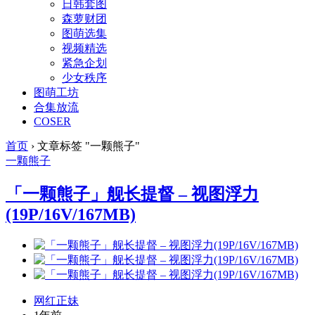
日韩套图
森萝财团
图萌选集
视频精选
紧急企划
少女秩序
图萌工坊
合集放流
COSER
首页
›
文章标签 "一颗熊子"
一颗熊子
「一颗熊子」舰长提督 – 视图浮力
(19P/16V/167MB)
网红正妹