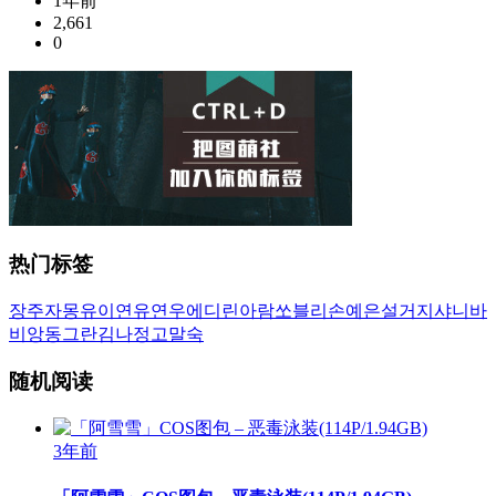
1年前
2,661
0
热门标签
장주
자몽
유이
연유
연우
에디린
아람
쏘블리
손예은
설거지
샤니
바
비앙
동그란
김나정
고말숙
随机阅读
3年前