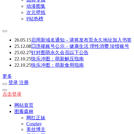
动漫图集
次元壁纸
P站热榜
26.05.15
启用新域名通知 – 请将发布页永久地址加入书签
25.12.08
💥违规账号公示 – 健康生活 理性消费 珍惜账号
25.02.27
针对图萌永久会员以下公告
22.10.25
快乐冲图：萌新解压指南
22.10.25
快乐冲图：萌新食用指南
更多
登录
注册
点击登录
网站首页
图毒森林
网红正妹
Cosplay
美丝博主