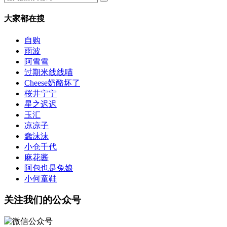
大家都在搜
自购
雨波
阿雪雪
过期米线线喵
Cheese奶酪坏了
桜井宁宁
星之迟迟
玉汇
凉凉子
蠢沫沫
小仓千代
麻花酱
阿包也是兔娘
小何童鞋
关注我们的公众号