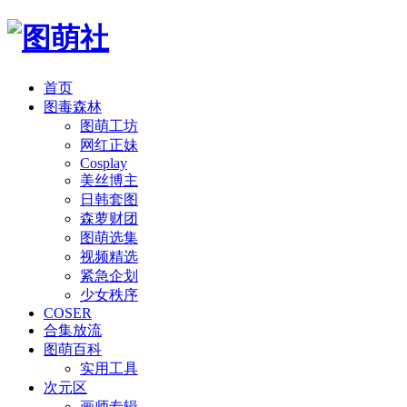
首页
图毒森林
图萌工坊
网红正妹
Cosplay
美丝博主
日韩套图
森萝财团
图萌选集
视频精选
紧急企划
少女秩序
COSER
合集放流
图萌百科
实用工具
次元区
画师专辑