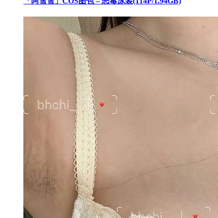
「阿雪雪」COS图包 – 恶毒泳装(114P/1.94GB)