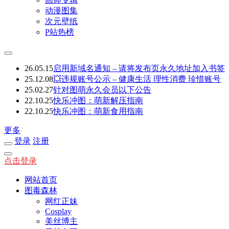
动漫图集
次元壁纸
P站热榜
26.05.15
启用新域名通知 – 请将发布页永久地址加入书签
25.12.08
💥违规账号公示 – 健康生活 理性消费 珍惜账号
25.02.27
针对图萌永久会员以下公告
22.10.25
快乐冲图：萌新解压指南
22.10.25
快乐冲图：萌新食用指南
更多
登录
注册
点击登录
网站首页
图毒森林
网红正妹
Cosplay
美丝博主