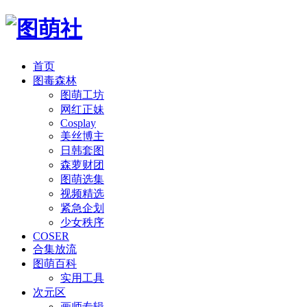
首页
图毒森林
图萌工坊
网红正妹
Cosplay
美丝博主
日韩套图
森萝财团
图萌选集
视频精选
紧急企划
少女秩序
COSER
合集放流
图萌百科
实用工具
次元区
画师专辑