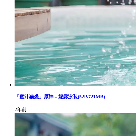
「蜜汁猫裘」原神 – 妮露泳装(52P/721MB)
2年前