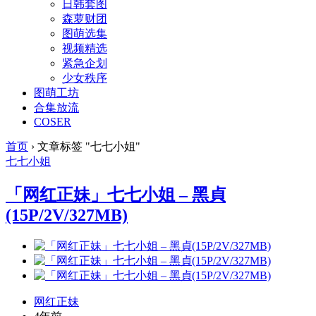
日韩套图
森萝财团
图萌选集
视频精选
紧急企划
少女秩序
图萌工坊
合集放流
COSER
首页
›
文章标签 "七七小姐"
七七小姐
「网红正妹」七七小姐 – 黑貞
(15P/2V/327MB)
网红正妹