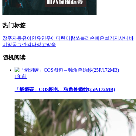
热门标签
장주
자몽
유이
연유
연우
에디린
아람
쏘블리
손예은
설거지
샤니
바
비앙
동그란
김나정
고말숙
随机阅读
1年前
「焖焖碳」COS图包 – 独角兽婚纱(25P/172MB)