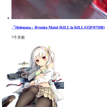
「Hologana」Ryuuko Matoi (KILL la KILL)(35P/97MB)
7个月前