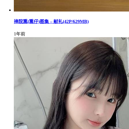
禅院熏(熏仔)图集 – 献礼(42P/629MB)
1年前