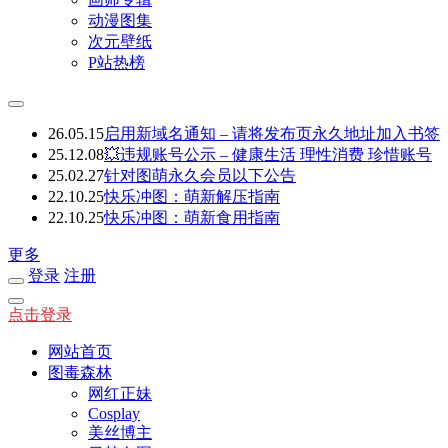
动漫图集
次元壁纸
P站热榜
26.05.15
启用新域名通知 – 请将发布页永久地址加入书签
25.12.08
💥违规账号公示 – 健康生活 理性消费 珍惜账号
25.02.27
针对图萌永久会员以下公告
22.10.25
快乐冲图：萌新解压指南
22.10.25
快乐冲图：萌新食用指南
更多
登录
注册
点击登录
网站首页
图毒森林
网红正妹
Cosplay
美丝博主