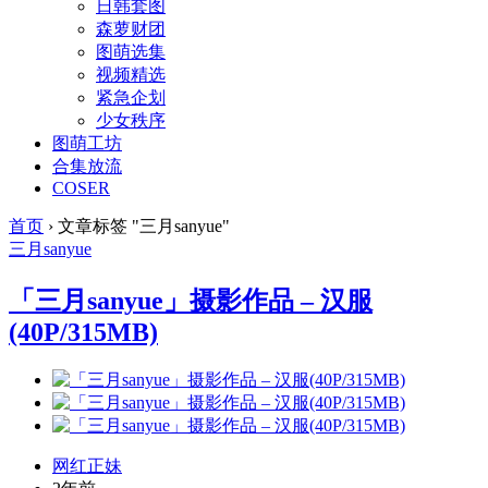
日韩套图
森萝财团
图萌选集
视频精选
紧急企划
少女秩序
图萌工坊
合集放流
COSER
首页
›
文章标签 "三月sanyue"
三月sanyue
「三月sanyue」摄影作品 – 汉服
(40P/315MB)
网红正妹