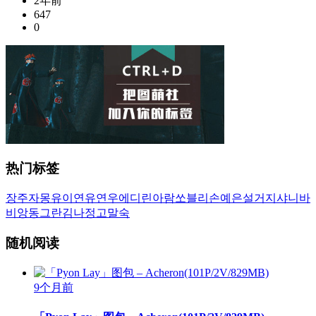
2年前
647
0
热门标签
장주
자몽
유이
연유
연우
에디린
아람
쏘블리
손예은
설거지
샤니
바
비앙
동그란
김나정
고말숙
随机阅读
9个月前