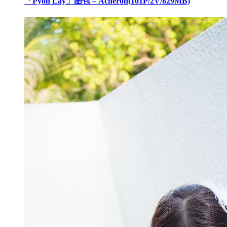
「Pyon Lay」图包 – Acheron(101P/2V/829MB)