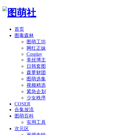
首页
图毒森林
图萌工坊
网红正妹
Cosplay
美丝博主
日韩套图
森萝财团
图萌选集
视频精选
紧急企划
少女秩序
COSER
合集放流
图萌百科
实用工具
次元区
画师专辑