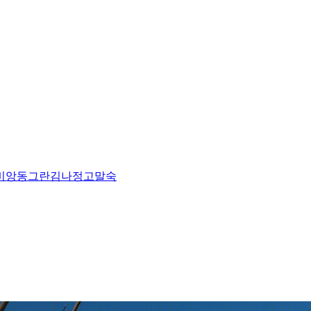
비앙
동그란
김나정
고말숙