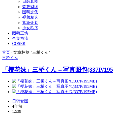
日韩套图
森萝财团
图萌选集
视频精选
紧急企划
少女秩序
图萌工坊
合集放流
COSER
首页
›
文章标签 "三桥くん"
三桥くん
「樱花妹」三桥くん – 写真图包(337P/195
日韩套图
4年前
1,539