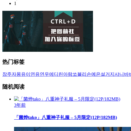
1
热门标签
장주
자몽
유이
연유
연우
에디린
아람
쏘블리
손예은
설거지
샤니
바
随机阅读
3年前
「菌烨tako」八重神子礼服 – 5月限定(12P/182MB)