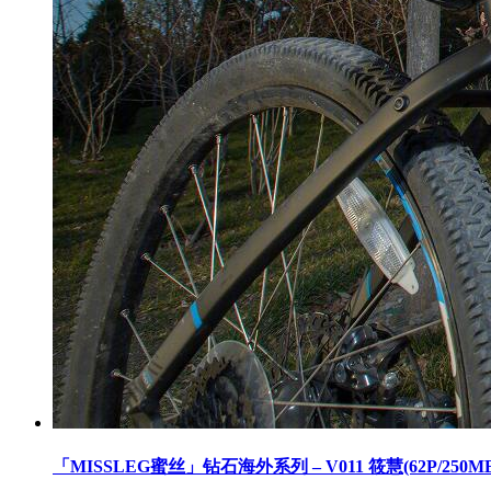
「MISSLEG蜜丝」钻石海外系列 – V011 筱慧(62P/250MB