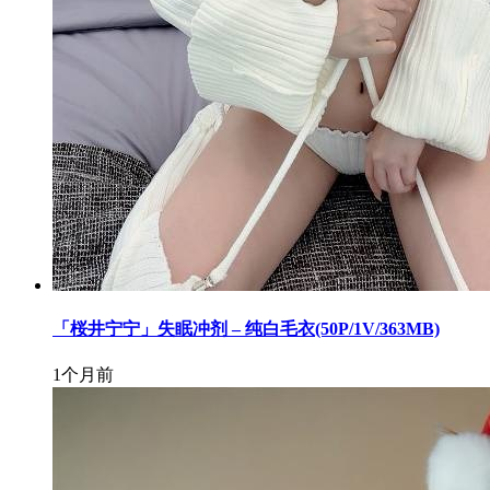
「桜井宁宁」失眠冲剂 – 纯白毛衣(50P/1V/363MB)
1个月前