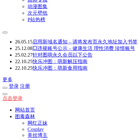
动漫图集
次元壁纸
P站热榜
26.05.15
启用新域名通知 – 请将发布页永久地址加入书签
25.12.08
💥违规账号公示 – 健康生活 理性消费 珍惜账号
25.02.27
针对图萌永久会员以下公告
22.10.25
快乐冲图：萌新解压指南
22.10.25
快乐冲图：萌新食用指南
更多
登录
注册
点击登录
网站首页
图毒森林
网红正妹
Cosplay
美丝博主