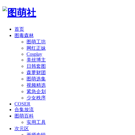
首页
图毒森林
图萌工坊
网红正妹
Cosplay
美丝博主
日韩套图
森萝财团
图萌选集
视频精选
紧急企划
少女秩序
COSER
合集放流
图萌百科
实用工具
次元区
画师专辑