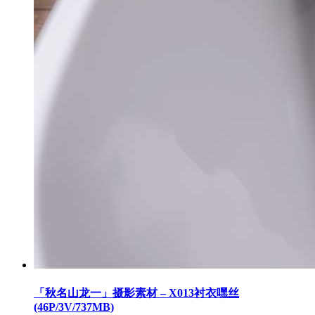
「秋名山龙一」摄影素材 – X013衬衣嘿丝
(46P/3V/737MB)