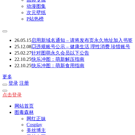
动漫图集
次元壁纸
P站热榜
26.05.15
启用新域名通知 – 请将发布页永久地址加入书签
25.12.08
💥违规账号公示 – 健康生活 理性消费 珍惜账号
25.02.27
针对图萌永久会员以下公告
22.10.25
快乐冲图：萌新解压指南
22.10.25
快乐冲图：萌新食用指南
更多
登录
注册
点击登录
网站首页
图毒森林
网红正妹
Cosplay
美丝博主