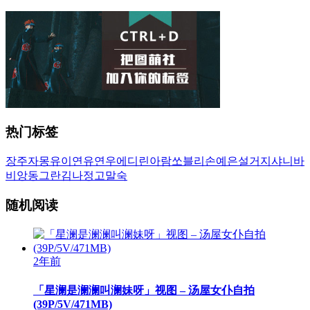
热门标签
장주
자몽
유이
연유
연우
에디린
아람
쏘블리
손예은
설거지
샤니
바
비앙
동그란
김나정
고말숙
随机阅读
2年前
「星澜是澜澜叫澜妹呀」视图 – 汤屋女仆自拍
(39P/5V/471MB)