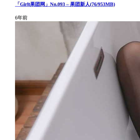
「Girlt果团网」No.093 – 果团新人(76/953MB)
6年前