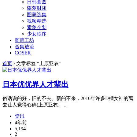
日韩套图
森萝财团
图萌选集
视频精选
紧急企划
少女秩序
图萌工坊
合集放流
COSER
首页
›
文章标签 "上原亚衣"
日本优优界人才辈出
俗话说的好，旧的不去、新的不来，2016年许多D槽女神的离
去让人觉得心碎(上原亚衣、 ...
资讯
4年前
5,194
2