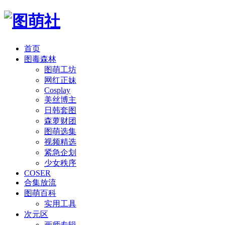
首页
图毒森林
图萌工坊
网红正妹
Cosplay
美丝博主
日韩套图
森萝财团
图萌选集
视频精选
紧急企划
少女秩序
COSER
合集放流
图萌百科
实用工具
次元区
画师专辑