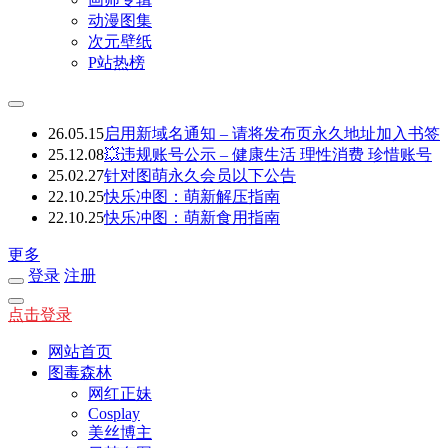
动漫图集
次元壁纸
P站热榜
26.05.15
启用新域名通知 – 请将发布页永久地址加入书签
25.12.08
💥违规账号公示 – 健康生活 理性消费 珍惜账号
25.02.27
针对图萌永久会员以下公告
22.10.25
快乐冲图：萌新解压指南
22.10.25
快乐冲图：萌新食用指南
更多
登录
注册
点击登录
网站首页
图毒森林
网红正妹
Cosplay
美丝博主