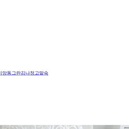
비앙
동그란
김나정
고말숙