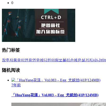
0
热门标签
장주
자몽
유이
연유
연우
에디린
아람
쏘블리
손예은
설거지
샤니
바
随机阅读
7年前
「HuaYang花漾」Vol.083 – Egg_尤妮丝(41P/124MB)