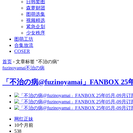
日韩套图
森萝财团
图萌选集
视频精选
紧急企划
少女秩序
图萌工坊
合集放流
COSER
首页
›
文章标签 "不治の病"
fuzinoyamai
不治の病
「不治の病@fuzinoyamai」FANBOX 25年
网红正妹
10个月前
538