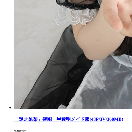
「迷之呆梨」视图 – 半透明メイド服(48P/3V/360MB)
3年前