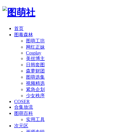
首页
图毒森林
图萌工坊
网红正妹
Cosplay
美丝博主
日韩套图
森萝财团
图萌选集
视频精选
紧急企划
少女秩序
COSER
合集放流
图萌百科
实用工具
次元区
画师专辑