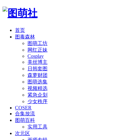
首页
图毒森林
图萌工坊
网红正妹
Cosplay
美丝博主
日韩套图
森萝财团
图萌选集
视频精选
紧急企划
少女秩序
COSER
合集放流
图萌百科
实用工具
次元区
画师专辑