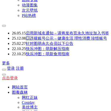
动漫图集
次元壁纸
P站热榜
26.05.15
启用新域名通知 – 请将发布页永久地址加入书签
25.12.08
💥违规账号公示 – 健康生活 理性消费 珍惜账号
25.02.27
针对图萌永久会员以下公告
22.10.25
快乐冲图：萌新解压指南
22.10.25
快乐冲图：萌新食用指南
更多
登录
注册
点击登录
网站首页
图毒森林
网红正妹
Cosplay
美丝博主