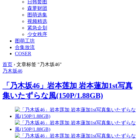
日韩套图
森萝财团
图萌选集
视频精选
紧急企划
少女秩序
图萌工坊
合集放流
COSER
首页
›
文章标签 "乃木坂46"
乃木坂46
「乃木坂46」岩本莲加 岩本蓮加1st写真
集いたずらな風(150P/1.88GB)