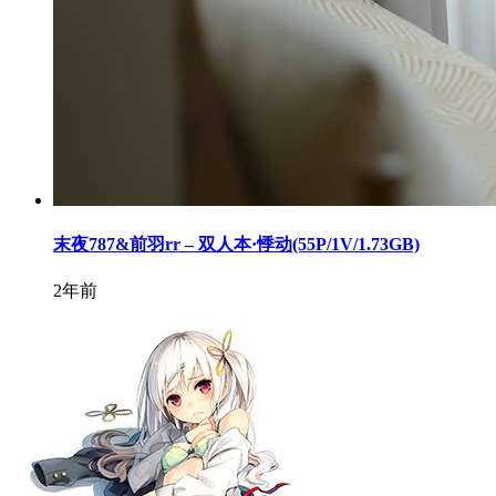
末夜787&前羽rr – 双人本·悸动(55P/1V/1.73GB)
2年前