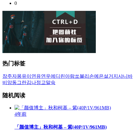
0
热门标签
장주
자몽
유이
연유
연우
에디린
아람
쏘블리
손예은
설거지
샤니
바
비앙
동그란
김나정
고말숙
随机阅读
4年前
「颜值博主」秋和柯基 – 紫(40P/1V/961MB)