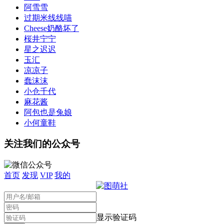
阿雪雪
过期米线线喵
Cheese奶酪坏了
桜井宁宁
星之迟迟
玉汇
凉凉子
蠢沫沫
小仓千代
麻花酱
阿包也是兔娘
小何童鞋
关注我们的公众号
首页
发现
VIP
我的
显示验证码