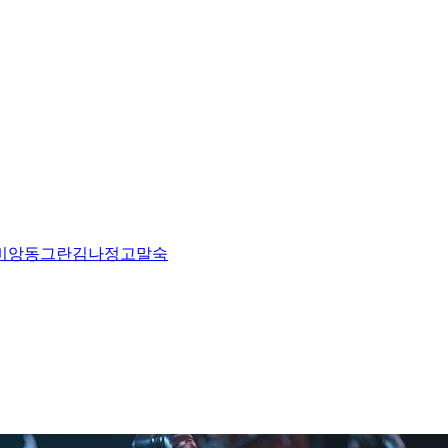
비앙
동그란
김나정
고말숙