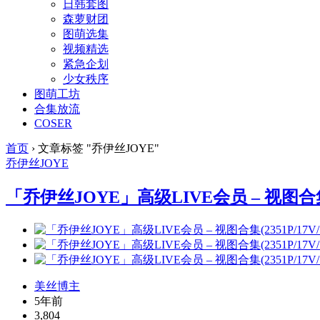
日韩套图
森萝财团
图萌选集
视频精选
紧急企划
少女秩序
图萌工坊
合集放流
COSER
首页
›
文章标签 "乔伊丝JOYE"
乔伊丝JOYE
「乔伊丝JOYE」高级LIVE会员 – 视图合集(23
美丝博主
5年前
3,804