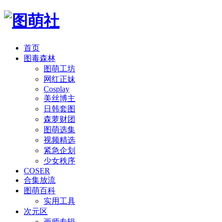
首页
图毒森林
图萌工坊
网红正妹
Cosplay
美丝博主
日韩套图
森萝财团
图萌选集
视频精选
紧急企划
少女秩序
COSER
合集放流
图萌百科
实用工具
次元区
画师专辑