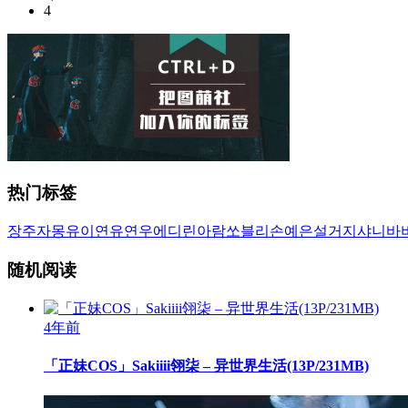
4
热门标签
장주
자몽
유이
연유
연우
에디린
아람
쏘블리
손예은
설거지
샤니
바
随机阅读
4年前
「正妹COS」Sakiiii翎柒 – 异世界生活(13P/231MB)