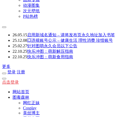
动漫图集
次元壁纸
P站热榜
26.05.15
启用新域名通知 – 请将发布页永久地址加入书签
25.12.08
💥违规账号公示 – 健康生活 理性消费 珍惜账号
25.02.27
针对图萌永久会员以下公告
22.10.25
快乐冲图：萌新解压指南
22.10.25
快乐冲图：萌新食用指南
更多
登录
注册
点击登录
网站首页
图毒森林
网红正妹
Cosplay
美丝博主