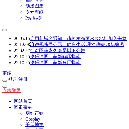
动漫图集
次元壁纸
P站热榜
26.05.15
启用新域名通知 – 请将发布页永久地址加入书签
25.12.08
💥违规账号公示 – 健康生活 理性消费 珍惜账号
25.02.27
针对图萌永久会员以下公告
22.10.25
快乐冲图：萌新解压指南
22.10.25
快乐冲图：萌新食用指南
更多
登录
注册
点击登录
网站首页
图毒森林
网红正妹
Cosplay
美丝博主