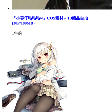
「小容仔咕咕咕w」COS素材 – T3赠品自拍
(30P/189MB)
1年前