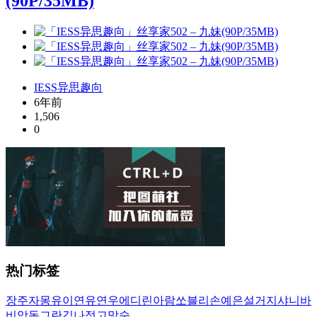
(90P/35MB)
IESS异思趣向
6年前
1,506
0
热门标签
장주
자몽
유이
연유
연우
에디린
아람
쏘블리
손예은
설거지
샤니
바
비앙
동그란
김나정
고말숙