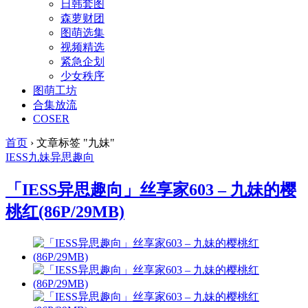
日韩套图
森萝财团
图萌选集
视频精选
紧急企划
少女秩序
图萌工坊
合集放流
COSER
首页
›
文章标签 "九妹"
IESS
九妹
异思趣向
「IESS异思趣向」丝享家603 – 九妹的樱
桃红(86P/29MB)