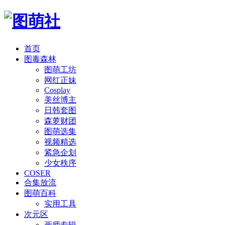
首页
图毒森林
图萌工坊
网红正妹
Cosplay
美丝博主
日韩套图
森萝财团
图萌选集
视频精选
紧急企划
少女秩序
COSER
合集放流
图萌百科
实用工具
次元区
画师专辑