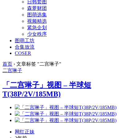
日韩套图
森萝财团
图萌选集
视频精选
紧急企划
少女秩序
图萌工坊
合集放流
COSER
首页
›
文章标签 "二宫琳子"
二宫琳子
「二宫琳子」视图 – 半球短
T(38P/2V/185MB)
网红正妹