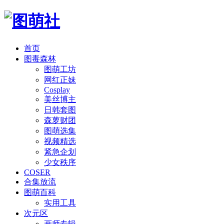
首页
图毒森林
图萌工坊
网红正妹
Cosplay
美丝博主
日韩套图
森萝财团
图萌选集
视频精选
紧急企划
少女秩序
COSER
合集放流
图萌百科
实用工具
次元区
画师专辑