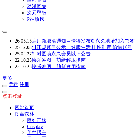
动漫图集
次元壁纸
P站热榜
26.05.15
启用新域名通知 – 请将发布页永久地址加入书签
25.12.08
💥违规账号公示 – 健康生活 理性消费 珍惜账号
25.02.27
针对图萌永久会员以下公告
22.10.25
快乐冲图：萌新解压指南
22.10.25
快乐冲图：萌新食用指南
更多
登录
注册
点击登录
网站首页
图毒森林
网红正妹
Cosplay
美丝博主