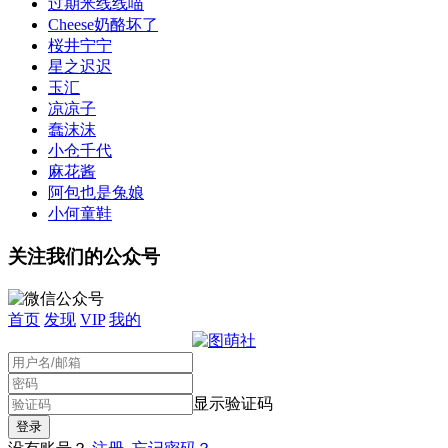
过期米线线喵
Cheese奶酪坏了
桜井宁宁
星之迟迟
玉汇
凉凉子
蠢沫沫
小仓千代
麻花酱
阿包也是兔娘
小何童鞋
关注我们的公众号
首页
发现
VIP
我的
显示验证码