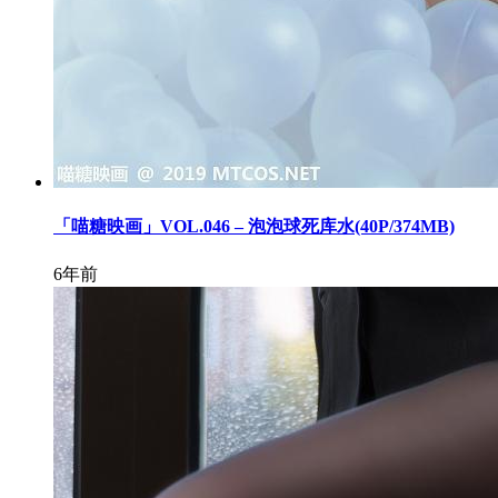
「喵糖映画」VOL.046 – 泡泡球死库水(40P/374MB)
6年前