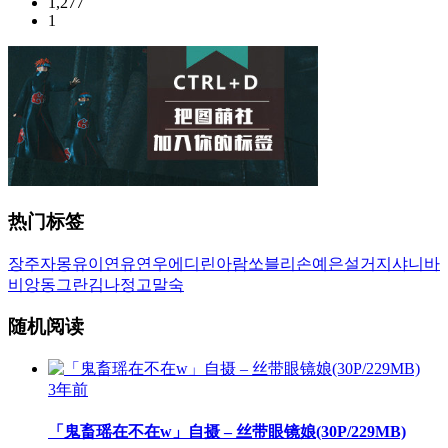
1,277
1
热门标签
장주
자몽
유이
연유
연우
에디린
아람
쏘블리
손예은
설거지
샤니
바
비앙
동그란
김나정
고말숙
随机阅读
3年前
「鬼畜瑶在不在w」自摄 – 丝带眼镜娘(30P/229MB)