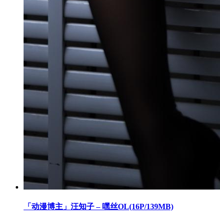
「动漫博主」汪知子 – 嘿丝OL(16P/139MB)