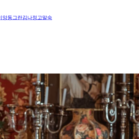
비앙
동그란
김나정
고말숙