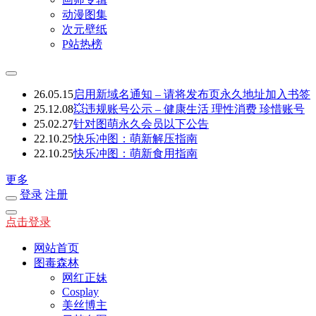
动漫图集
次元壁纸
P站热榜
26.05.15
启用新域名通知 – 请将发布页永久地址加入书签
25.12.08
💥违规账号公示 – 健康生活 理性消费 珍惜账号
25.02.27
针对图萌永久会员以下公告
22.10.25
快乐冲图：萌新解压指南
22.10.25
快乐冲图：萌新食用指南
更多
登录
注册
点击登录
网站首页
图毒森林
网红正妹
Cosplay
美丝博主