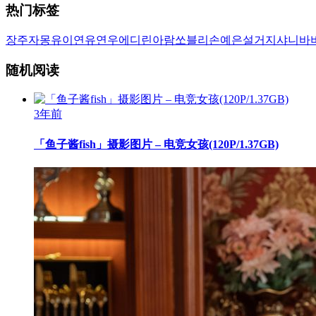
热门标签
장주
자몽
유이
연유
연우
에디린
아람
쏘블리
손예은
설거지
샤니
바
随机阅读
3年前
「鱼子酱fish」摄影图片 – 电竞女孩(120P/1.37GB)