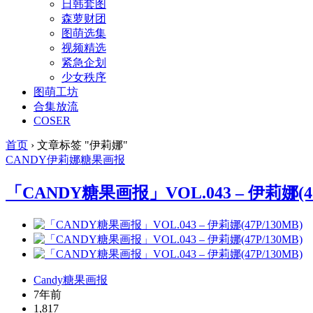
日韩套图
森萝财团
图萌选集
视频精选
紧急企划
少女秩序
图萌工坊
合集放流
COSER
首页
›
文章标签 "伊莉娜"
CANDY
伊莉娜
糖果画报
「CANDY糖果画报」VOL.043 – 伊莉娜(47
Candy糖果画报
7年前
1,817