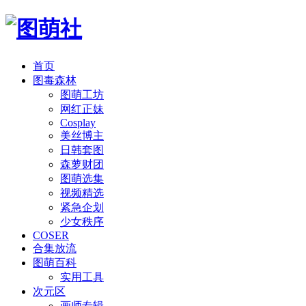
首页
图毒森林
图萌工坊
网红正妹
Cosplay
美丝博主
日韩套图
森萝财团
图萌选集
视频精选
紧急企划
少女秩序
COSER
合集放流
图萌百科
实用工具
次元区
画师专辑