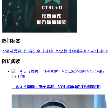
热门标签
장주
자몽
유이
연유
연우
에디린
아람
쏘블리
손예은
설거지
샤니
바
随机阅读
2个月前
「きょう肉肉」电子素材 – VOL.030(40P/1V/655MB)