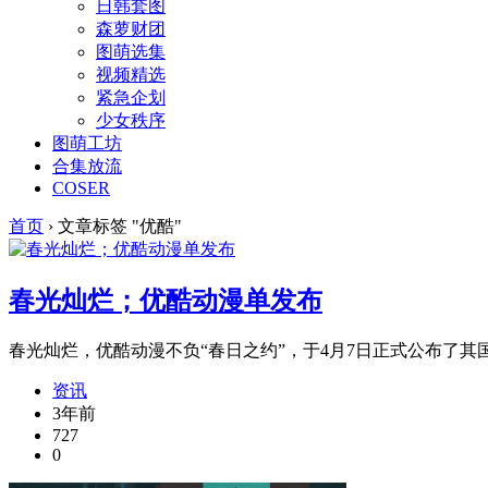
日韩套图
森萝财团
图萌选集
视频精选
紧急企划
少女秩序
图萌工坊
合集放流
COSER
首页
›
文章标签 "优酷"
春光灿烂；优酷动漫单发布
春光灿烂，优酷动漫不负“春日之约”，于4月7日正式公布了其国漫
资讯
3年前
727
0