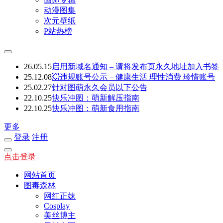
动漫图集
次元壁纸
P站热榜
26.05.15
启用新域名通知 – 请将发布页永久地址加入书签
25.12.08
💥违规账号公示 – 健康生活 理性消费 珍惜账号
25.02.27
针对图萌永久会员以下公告
22.10.25
快乐冲图：萌新解压指南
22.10.25
快乐冲图：萌新食用指南
更多
登录
注册
点击登录
网站首页
图毒森林
网红正妹
Cosplay
美丝博主