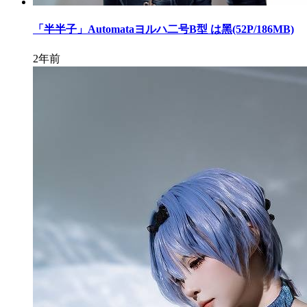
「半半子」Automataヨルハ二号B型 は黑(52P/186MB)
2年前