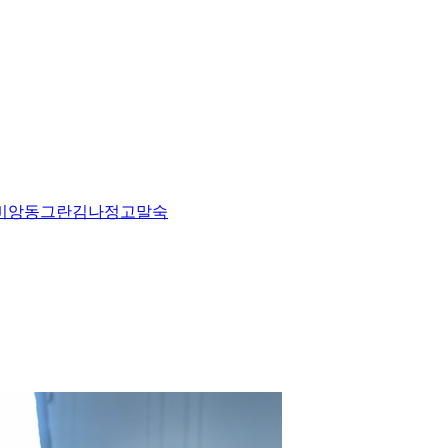
비앙
동그란
김나정
고말숙