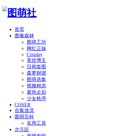
首页
图毒森林
图萌工坊
网红正妹
Cosplay
美丝博主
日韩套图
森萝财团
图萌选集
视频精选
紧急企划
少女秩序
COSER
合集放流
图萌百科
实用工具
次元区
画师专辑