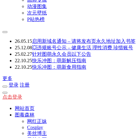
动漫图集
次元壁纸
P站热榜
26.05.15
启用新域名通知 – 请将发布页永久地址加入书签
25.12.08
💥违规账号公示 – 健康生活 理性消费 珍惜账号
25.02.27
针对图萌永久会员以下公告
22.10.25
快乐冲图：萌新解压指南
22.10.25
快乐冲图：萌新食用指南
更多
登录
注册
点击登录
网站首页
图毒森林
网红正妹
Cosplay
美丝博主