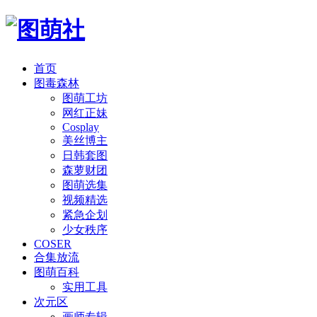
首页
图毒森林
图萌工坊
网红正妹
Cosplay
美丝博主
日韩套图
森萝财团
图萌选集
视频精选
紧急企划
少女秩序
COSER
合集放流
图萌百科
实用工具
次元区
画师专辑