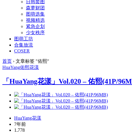
日韩套图
森萝财团
图萌选集
视频精选
紧急企划
少女秩序
图萌工坊
合集放流
COSER
首页
›
文章标签 "佑熙"
HuaYang
佑熙
花漾
「HuaYang花漾」Vol.020 – 佑熙(41P/96M
HuaYang花漾
7年前
1,778