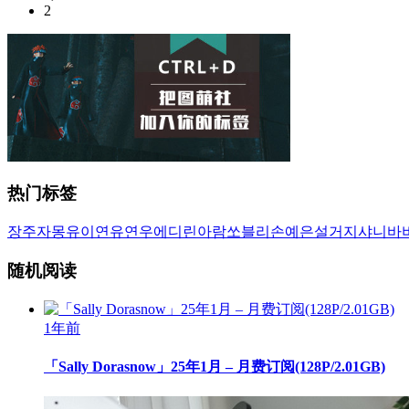
2
热门标签
장주
자몽
유이
연유
연우
에디린
아람
쏘블리
손예은
설거지
샤니
바
随机阅读
1年前
「Sally Dorasnow」25年1月 – 月费订阅(128P/2.01GB)