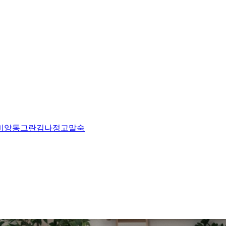
비앙
동그란
김나정
고말숙