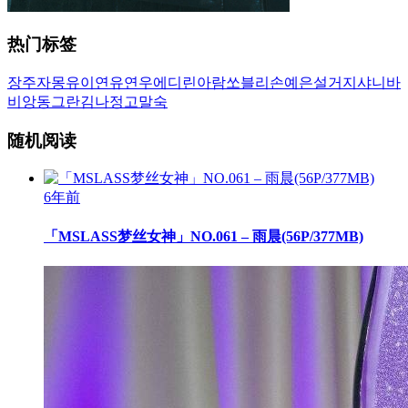
热门标签
장주
자몽
유이
연유
연우
에디린
아람
쏘블리
손예은
설거지
샤니
바
비앙
동그란
김나정
고말숙
随机阅读
6年前
「MSLASS梦丝女神」NO.061 – 雨晨(56P/377MB)