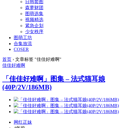
日韩套图
森萝财团
图萌选集
视频精选
紧急企划
少女秩序
图萌工坊
合集放流
COSER
首页
›
文章标签 "佳佳好难啊"
佳佳好难啊
「佳佳好难啊」图集 – 法式猫耳娘
(40P/2V/186MB)
网红正妹