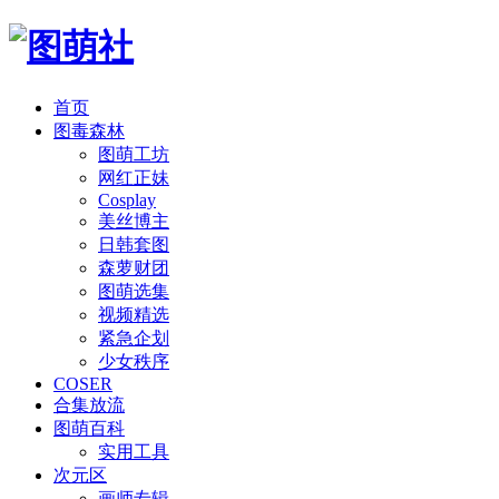
首页
图毒森林
图萌工坊
网红正妹
Cosplay
美丝博主
日韩套图
森萝财团
图萌选集
视频精选
紧急企划
少女秩序
COSER
合集放流
图萌百科
实用工具
次元区
画师专辑