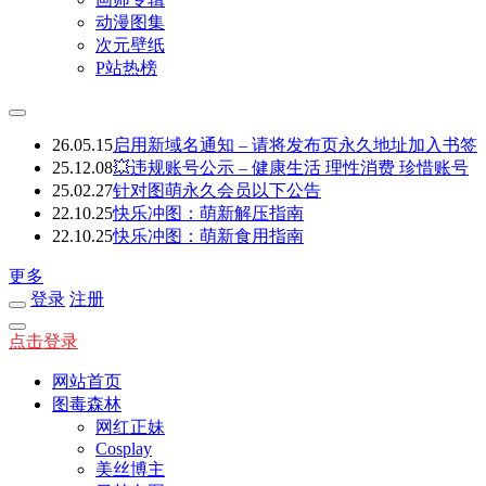
动漫图集
次元壁纸
P站热榜
26.05.15
启用新域名通知 – 请将发布页永久地址加入书签
25.12.08
💥违规账号公示 – 健康生活 理性消费 珍惜账号
25.02.27
针对图萌永久会员以下公告
22.10.25
快乐冲图：萌新解压指南
22.10.25
快乐冲图：萌新食用指南
更多
登录
注册
点击登录
网站首页
图毒森林
网红正妹
Cosplay
美丝博主