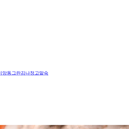
비앙
동그란
김나정
고말숙