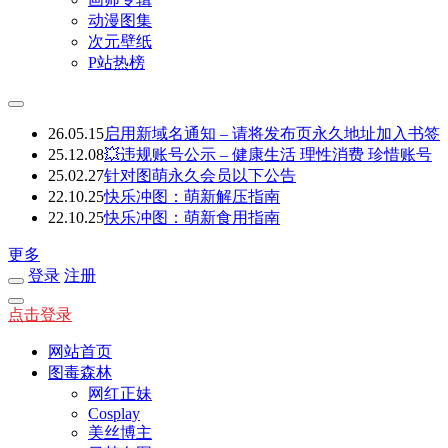
动漫图集
次元壁纸
P站热榜
26.05.15
启用新域名通知 – 请将发布页永久地址加入书签
25.12.08
💥违规账号公示 – 健康生活 理性消费 珍惜账号
25.02.27
针对图萌永久会员以下公告
22.10.25
快乐冲图：萌新解压指南
22.10.25
快乐冲图：萌新食用指南
更多
登录
注册
点击登录
网站首页
图毒森林
网红正妹
Cosplay
美丝博主