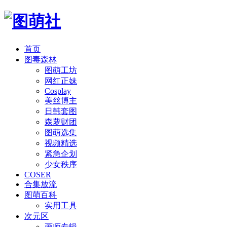
首页
图毒森林
图萌工坊
网红正妹
Cosplay
美丝博主
日韩套图
森萝财团
图萌选集
视频精选
紧急企划
少女秩序
COSER
合集放流
图萌百科
实用工具
次元区
画师专辑