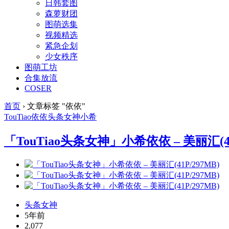
日韩套图
森萝财团
图萌选集
视频精选
紧急企划
少女秩序
图萌工坊
合集放流
COSER
首页
›
文章标签 "依依"
TouTiao
依依
头条女神
小希
「TouTiao头条女神」小希依依 – 美丽汇(41
头条女神
5年前
2,077