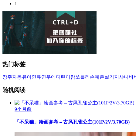
1
热门标签
장주
자몽
유이
연유
연우
에디린
아람
쏘블리
손예은
설거지
샤니
바
随机阅读
9个月前
「不呆猫」绘画参考 – 古风孔雀公主(101P/2V/3.70GB)