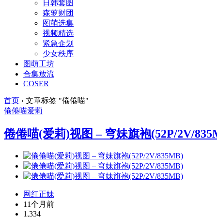
日韩套图
森萝财团
图萌选集
视频精选
紧急企划
少女秩序
图萌工坊
合集放流
COSER
首页
›
文章标签 "倦倦喵"
倦倦喵
爱莉
倦倦喵(爱莉)视图 – 穹妹旗袍(52P/2V/835
网红正妹
11个月前
1,334