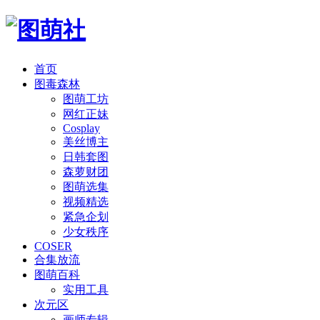
首页
图毒森林
图萌工坊
网红正妹
Cosplay
美丝博主
日韩套图
森萝财团
图萌选集
视频精选
紧急企划
少女秩序
COSER
合集放流
图萌百科
实用工具
次元区
画师专辑