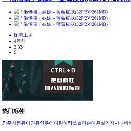
图萌工坊
4年前
2,324
5
热门标签
장주
자몽
유이
연유
연우
에디린
아람
쏘블리
손예은
설거지
샤니
바