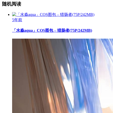
随机阅读
5年前
「水淼aqua」COS图包 – 猎肠者(75P/242MB)