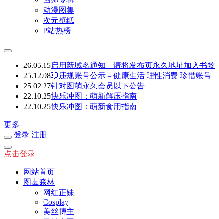
动漫图集
次元壁纸
P站热榜
26.05.15
启用新域名通知 – 请将发布页永久地址加入书签
25.12.08
💥违规账号公示 – 健康生活 理性消费 珍惜账号
25.02.27
针对图萌永久会员以下公告
22.10.25
快乐冲图：萌新解压指南
22.10.25
快乐冲图：萌新食用指南
更多
登录
注册
点击登录
网站首页
图毒森林
网红正妹
Cosplay
美丝博主