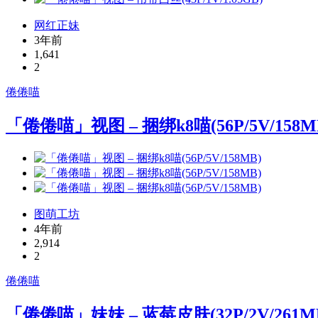
网红正妹
3年前
1,641
2
倦倦喵
「倦倦喵」视图 – 捆绑k8喵(56P/5V/158M
图萌工坊
4年前
2,914
2
倦倦喵
「倦倦喵」妹妹 – 蓝莓皮肤(32P/2V/261M