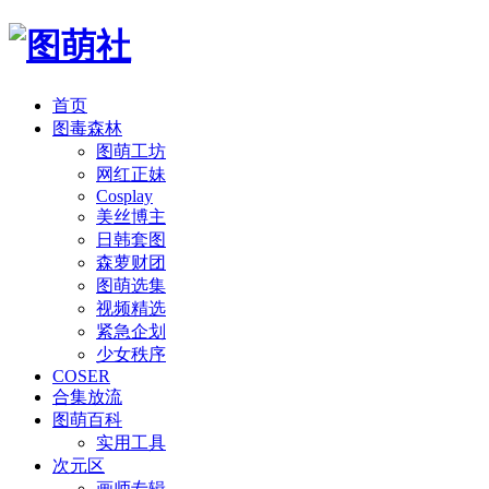
首页
图毒森林
图萌工坊
网红正妹
Cosplay
美丝博主
日韩套图
森萝财团
图萌选集
视频精选
紧急企划
少女秩序
COSER
合集放流
图萌百科
实用工具
次元区
画师专辑