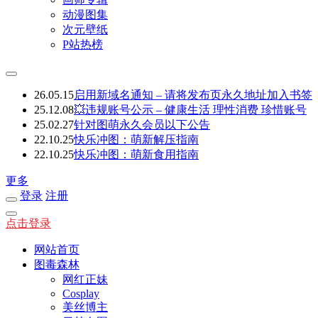
动漫图集
次元壁纸
P站热榜
26.05.15
启用新域名通知 – 请将发布页永久地址加入书签
25.12.08
💥违规账号公示 – 健康生活 理性消费 珍惜账号
25.02.27
针对图萌永久会员以下公告
22.10.25
快乐冲图：萌新解压指南
22.10.25
快乐冲图：萌新食用指南
更多
登录
注册
点击登录
网站首页
图毒森林
网红正妹
Cosplay
美丝博主