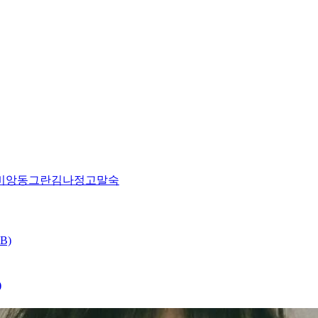
비앙
동그란
김나정
고말숙
)