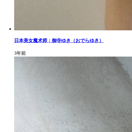
日本美女魔术师；御寺ゆき（おでらゆき）
3年前