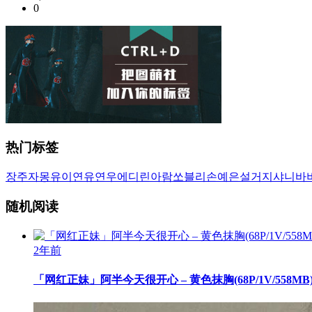
0
热门标签
장주
자몽
유이
연유
연우
에디린
아람
쏘블리
손예은
설거지
샤니
바
随机阅读
2年前
「网红正妹」阿半今天很开心 – 黄色抹胸(68P/1V/558MB