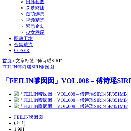
日韩套图
森萝财团
图萌选集
视频精选
紧急企划
少女秩序
图萌工坊
合集放流
COSER
首页
›
文章标签 "傅诗瑶SIRI"
FEILIN
傅诗瑶SIRI
爹囡囡
「FEILIN嗲囡囡」VOL.008 – 傅诗瑶SIRI(
FEILIN嗲囡囡
6年前
1,991