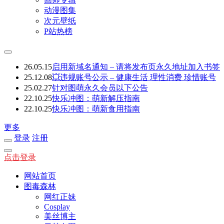
动漫图集
次元壁纸
P站热榜
26.05.15
启用新域名通知 – 请将发布页永久地址加入书签
25.12.08
💥违规账号公示 – 健康生活 理性消费 珍惜账号
25.02.27
针对图萌永久会员以下公告
22.10.25
快乐冲图：萌新解压指南
22.10.25
快乐冲图：萌新食用指南
更多
登录
注册
点击登录
网站首页
图毒森林
网红正妹
Cosplay
美丝博主