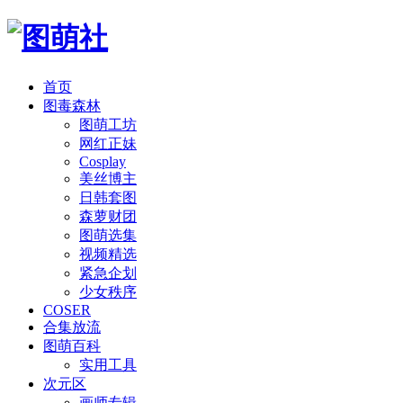
首页
图毒森林
图萌工坊
网红正妹
Cosplay
美丝博主
日韩套图
森萝财团
图萌选集
视频精选
紧急企划
少女秩序
COSER
合集放流
图萌百科
实用工具
次元区
画师专辑