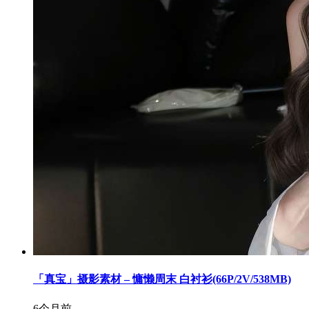
「真宝」摄影素材 – 慵懒周末 白衬衫(66P/2V/538MB)
6个月前