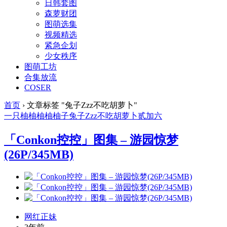
日韩套图
森萝财团
图萌选集
视频精选
紧急企划
少女秩序
图萌工坊
合集放流
COSER
首页
›
文章标签 "兔子Zzz不吃胡萝卜"
一只柚柚柚柚柚子
兔子Zzz不吃胡萝卜
贰加六
「Conkon控控」图集 – 游园惊梦
(26P/345MB)
网红正妹