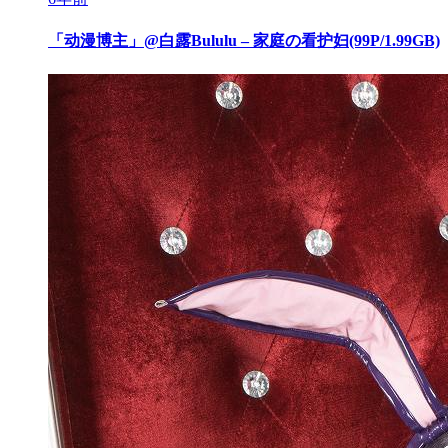
「动漫博主」@白露Bululu – 家庭の看护妇(99P/1.99GB)