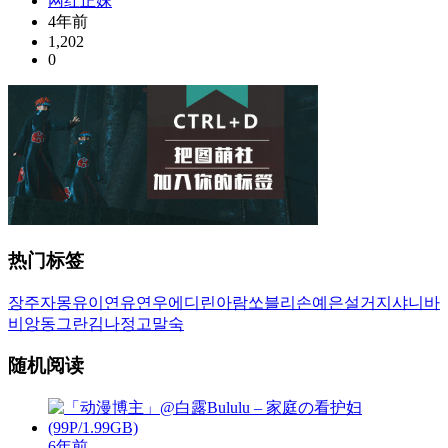
网红正妹
4年前
1,202
0
热门标签
장주
자몽
유이
연유
연우
에디린
아람
쏘블리
손예은
설거지
샤니
바
비앙
동그란
김나정
고말숙
随机阅读
6年前