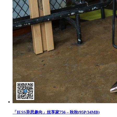
「IESS异思趣向」丝享家756 – 秋秋(95P/34MB)