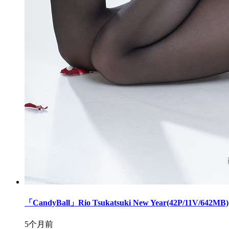
「CandyBall」Rio Tsukatsuki New Year(42P/11V/642MB)
5个月前