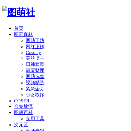
首页
图毒森林
图萌工坊
网红正妹
Cosplay
美丝博主
日韩套图
森萝财团
图萌选集
视频精选
紧急企划
少女秩序
COSER
合集放流
图萌百科
实用工具
次元区
画师专辑