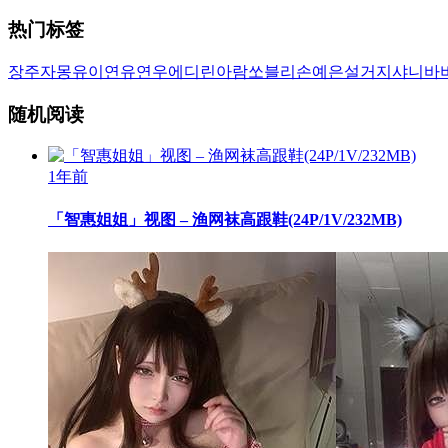
热门标签
장주
자몽
유이
연유
연우
에디린
아람
쏘블리
손예은
설거지
샤니
바
随机阅读
1年前
「智惠姐姐」视图 – 渔网袜高跟鞋(24P/1V/232MB)