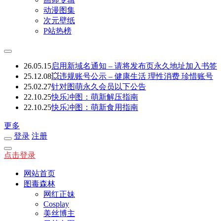
动漫图集
次元壁纸
P站热榜
26.05.15
启用新域名通知 – 请将发布页永久地址加入书签
25.12.08
💥违规账号公示 – 健康生活 理性消费 珍惜账号
25.02.27
针对图萌永久会员以下公告
22.10.25
快乐冲图：萌新解压指南
22.10.25
快乐冲图：萌新食用指南
更多
登录
注册
点击登录
网站首页
图毒森林
网红正妹
Cosplay
美丝博主