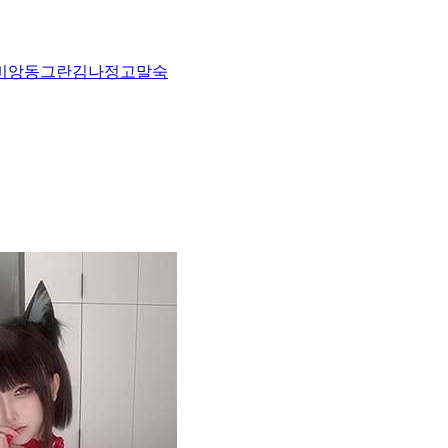
비앙
동그란
김나정
고말숙