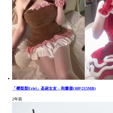
「樱梨梨Eriri」圣诞女友 – 和麋鹿(30P/215MB)
2年前