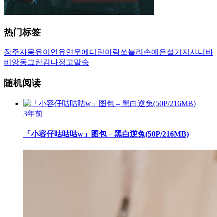
热门标签
장주
자몽
유이
연유
연우
에디린
아람
쏘블리
손예은
설거지
샤니
바
비앙
동그란
김나정
고말숙
随机阅读
3年前
「小容仔咕咕咕w」图包 – 黑白逆兔(50P/216MB)