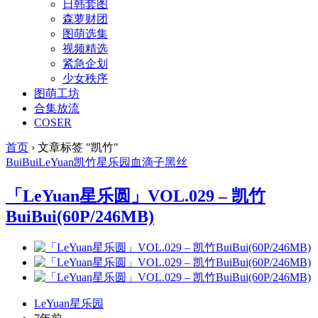
日韩套图
森萝财团
图萌选集
视频精选
紧急企划
少女秩序
图萌工坊
合集放流
COSER
首页
›
文章标签 "凯竹"
BuiBui
LeYuan
凯竹
星乐园
血滴子
黑丝
「LeYuan星乐圆」VOL.029 – 凯竹
BuiBui(60P/246MB)
LeYuan星乐园