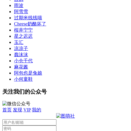
雨波
阿雪雪
过期米线线喵
Cheese奶酪坏了
桜井宁宁
星之迟迟
玉汇
凉凉子
蠢沫沫
小仓千代
麻花酱
阿包也是兔娘
小何童鞋
关注我们的公众号
首页
发现
VIP
我的