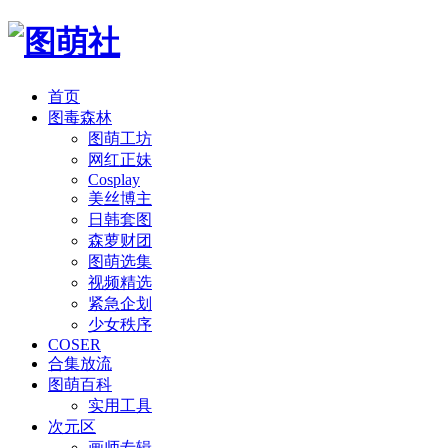
首页
图毒森林
图萌工坊
网红正妹
Cosplay
美丝博主
日韩套图
森萝财团
图萌选集
视频精选
紧急企划
少女秩序
COSER
合集放流
图萌百科
实用工具
次元区
画师专辑