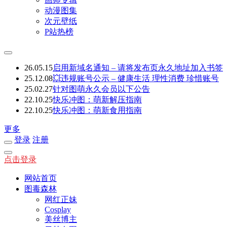
动漫图集
次元壁纸
P站热榜
26.05.15
启用新域名通知 – 请将发布页永久地址加入书签
25.12.08
💥违规账号公示 – 健康生活 理性消费 珍惜账号
25.02.27
针对图萌永久会员以下公告
22.10.25
快乐冲图：萌新解压指南
22.10.25
快乐冲图：萌新食用指南
更多
登录
注册
点击登录
网站首页
图毒森林
网红正妹
Cosplay
美丝博主