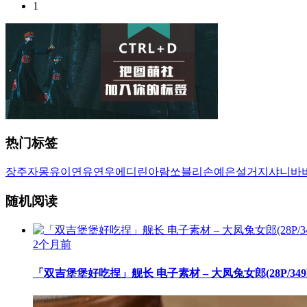
1
热门标签
장주
자몽
유이
연유
연우
에디린
아람
쏘블리
손예은
설거지
샤니
바
随机阅读
2个月前
「双吉堡堡好吃捏」舰长 电子素材 – 大凤兔女郎(28P/349