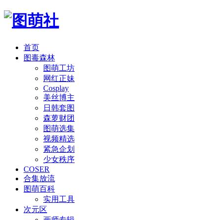
首页
图毒森林
图萌工坊
网红正妹
Cosplay
美丝博主
日韩套图
森萝财团
图萌选集
视频精选
紧急企划
少女秩序
COSER
合集放流
图萌百科
实用工具
次元区
画师专辑