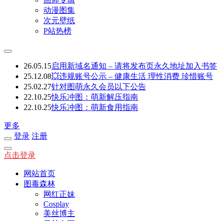
动漫图集
次元壁纸
P站热榜
26.05.15
启用新域名通知 – 请将发布页永久地址加入书签
25.12.08
💥违规账号公示 – 健康生活 理性消费 珍惜账号
25.02.27
针对图萌永久会员以下公告
22.10.25
快乐冲图：萌新解压指南
22.10.25
快乐冲图：萌新食用指南
更多
登录
注册
点击登录
网站首页
图毒森林
网红正妹
Cosplay
美丝博主