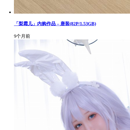
「梨霜儿」内购作品 – 唐装(82P/1.53GB)
9个月前