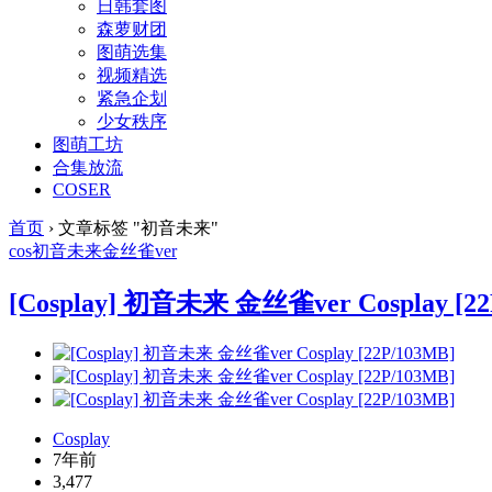
日韩套图
森萝财团
图萌选集
视频精选
紧急企划
少女秩序
图萌工坊
合集放流
COSER
首页
›
文章标签 "初音未来"
cos
初音未来
金丝雀ver
[Cosplay] 初音未来 金丝雀ver Cosplay [22
Cosplay
7年前
3,477