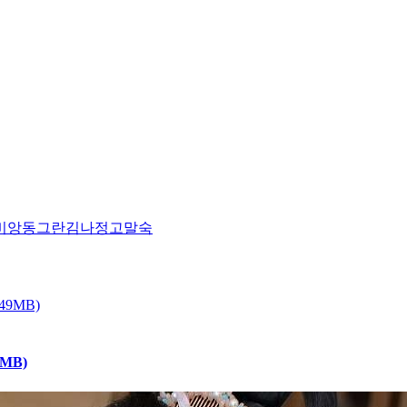
비앙
동그란
김나정
고말숙
MB)