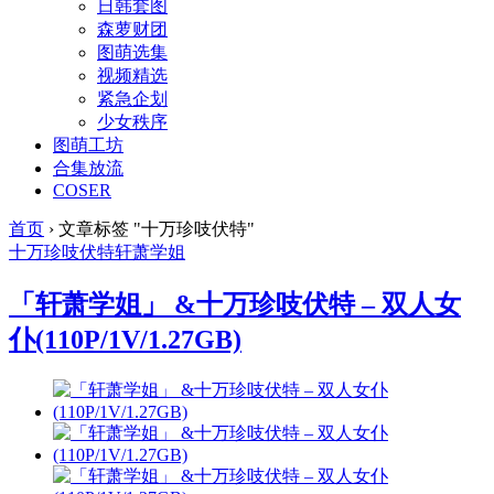
日韩套图
森萝财团
图萌选集
视频精选
紧急企划
少女秩序
图萌工坊
合集放流
COSER
首页
›
文章标签 "十万珍吱伏特"
十万珍吱伏特
轩萧学姐
「轩萧学姐」 &十万珍吱伏特 – 双人女
仆(110P/1V/1.27GB)