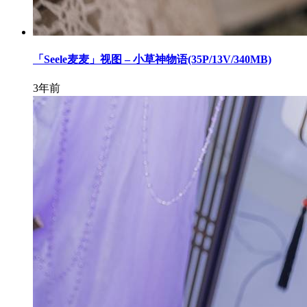
「Seele麦麦」视图 – 小草神物语(35P/13V/340MB)
3年前