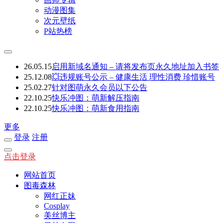
动漫图集
次元壁纸
P站热榜
26.05.15
启用新域名通知 – 请将发布页永久地址加入书签
25.12.08
💥违规账号公示 – 健康生活 理性消费 珍惜账号
25.02.27
针对图萌永久会员以下公告
22.10.25
快乐冲图：萌新解压指南
22.10.25
快乐冲图：萌新食用指南
更多
登录
注册
点击登录
网站首页
图毒森林
网红正妹
Cosplay
美丝博主