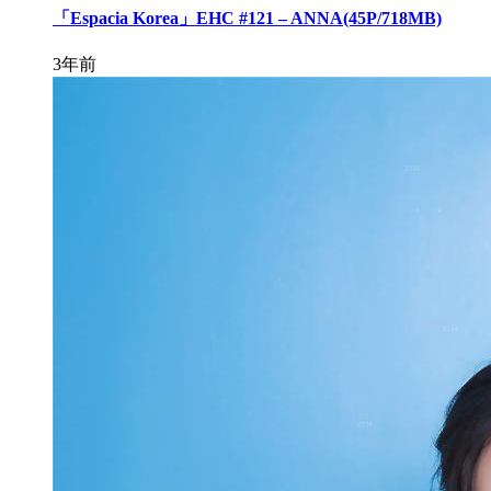
「Espacia Korea」EHC #121 – ANNA(45P/718MB)
3年前