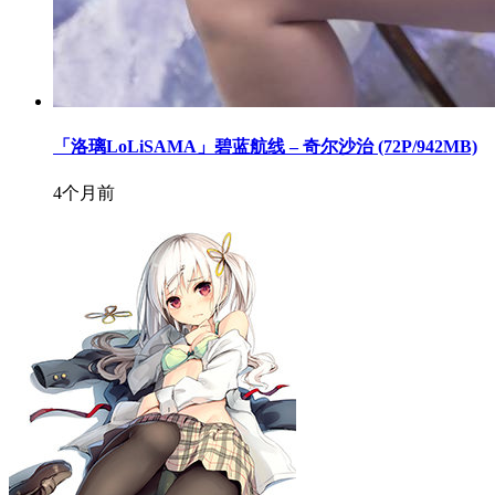
「洛璃LoLiSAMA」碧蓝航线 – 奇尔沙治 (72P/942MB)
4个月前