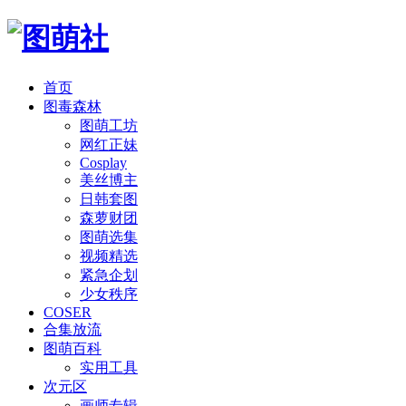
首页
图毒森林
图萌工坊
网红正妹
Cosplay
美丝博主
日韩套图
森萝财团
图萌选集
视频精选
紧急企划
少女秩序
COSER
合集放流
图萌百科
实用工具
次元区
画师专辑