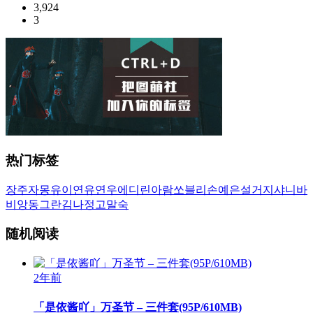
3,924
3
热门标签
장주
자몽
유이
연유
연우
에디린
아람
쏘블리
손예은
설거지
샤니
바
비앙
동그란
김나정
고말숙
随机阅读
2年前
「是依酱吖」万圣节 – 三件套(95P/610MB)