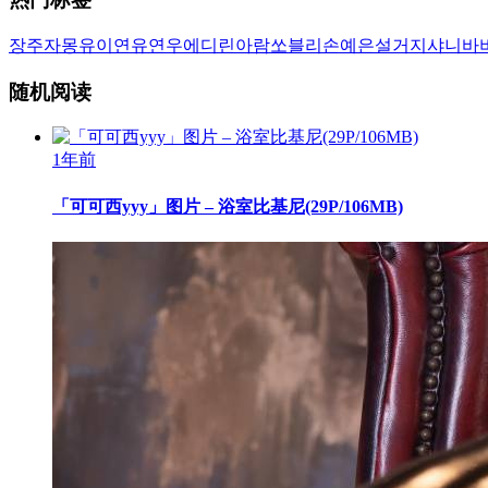
장주
자몽
유이
연유
연우
에디린
아람
쏘블리
손예은
설거지
샤니
바
随机阅读
1年前
「可可西yyy」图片 – 浴室比基尼(29P/106MB)