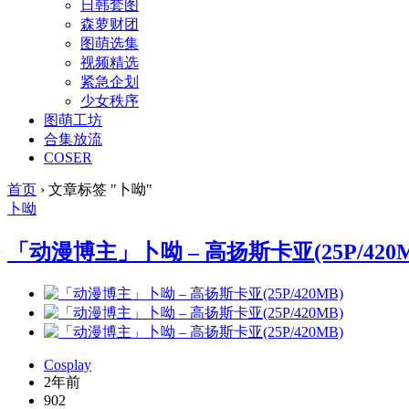
日韩套图
森萝财团
图萌选集
视频精选
紧急企划
少女秩序
图萌工坊
合集放流
COSER
首页
›
文章标签 "卜呦"
卜呦
「动漫博主」卜呦 – 高扬斯卡亚(25P/420M
Cosplay
2年前
902