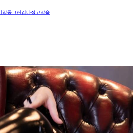
비앙
동그란
김나정
고말숙