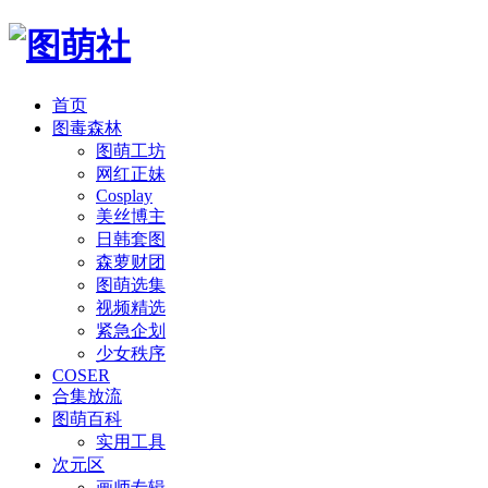
首页
图毒森林
图萌工坊
网红正妹
Cosplay
美丝博主
日韩套图
森萝财团
图萌选集
视频精选
紧急企划
少女秩序
COSER
合集放流
图萌百科
实用工具
次元区
画师专辑