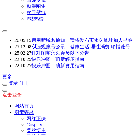
动漫图集
次元壁纸
P站热榜
26.05.15
启用新域名通知 – 请将发布页永久地址加入书签
25.12.08
💥违规账号公示 – 健康生活 理性消费 珍惜账号
25.02.27
针对图萌永久会员以下公告
22.10.25
快乐冲图：萌新解压指南
22.10.25
快乐冲图：萌新食用指南
更多
登录
注册
点击登录
网站首页
图毒森林
网红正妹
Cosplay
美丝博主