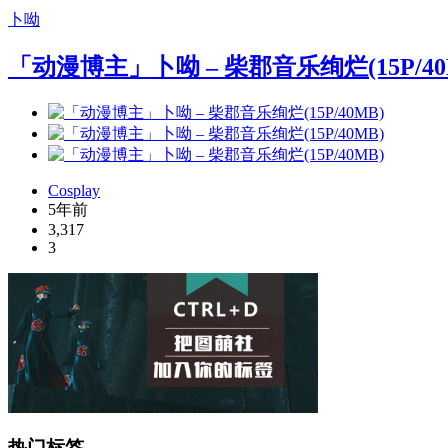
卜呦
「动漫博主」卜呦 – 柴郡音乐绚烂(15P/40
Cosplay
5年前
3,317
3
热门标签