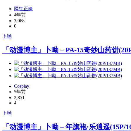
网红正妹
4年前
3,068
0
卜呦
「动漫博主」卜呦 – PA-15奇妙山药饼(20P/
Cosplay
5年前
2,851
4
卜呦
「动漫博主」卜呦 – 年旗袍·乐逍遥(15P/10