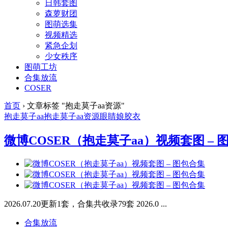
日韩套图
森萝财团
图萌选集
视频精选
紧急企划
少女秩序
图萌工坊
合集放流
COSER
首页
›
文章标签 "抱走莫子aa资源"
抱走莫子aa
抱走莫子aa资源
眼睛娘
胶衣
微博COSER（抱走莫子aa）视频套图 – 
2026.07.20更新1套，合集共收录79套 2026.0 ...
合集放流