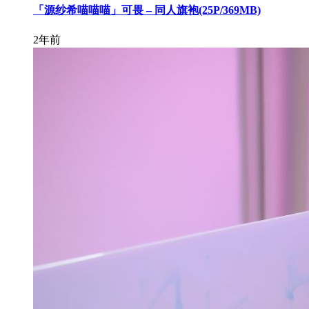
「源纱希喵喵喵」可畏 – 同人旗袍(25P/369MB)
2年前