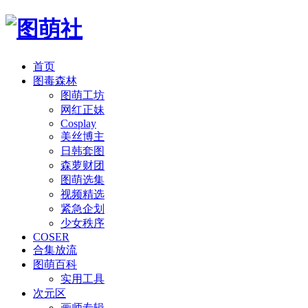
首页
图毒森林
图萌工坊
网红正妹
Cosplay
美丝博主
日韩套图
森萝财团
图萌选集
视频精选
紧急企划
少女秩序
COSER
合集放流
图萌百科
实用工具
次元区
画师专辑