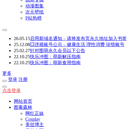
动漫图集
次元壁纸
P站热榜
26.05.15
启用新域名通知 – 请将发布页永久地址加入书签
25.12.08
💥违规账号公示 – 健康生活 理性消费 珍惜账号
25.02.27
针对图萌永久会员以下公告
22.10.25
快乐冲图：萌新解压指南
22.10.25
快乐冲图：萌新食用指南
更多
登录
注册
点击登录
网站首页
图毒森林
网红正妹
Cosplay
美丝博主