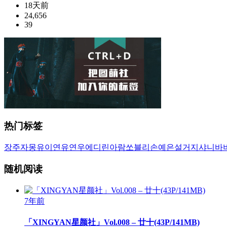
18天前
24,656
39
热门标签
장주
자몽
유이
연유
연우
에디린
아람
쏘블리
손예은
설거지
샤니
바
随机阅读
7年前
「XINGYAN星颜社」Vol.008 – 廿十(43P/141MB)