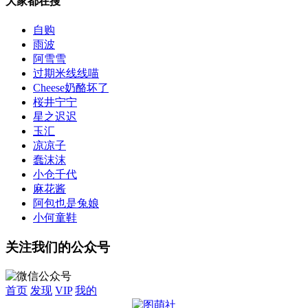
大家都在搜
自购
雨波
阿雪雪
过期米线线喵
Cheese奶酪坏了
桜井宁宁
星之迟迟
玉汇
凉凉子
蠢沫沫
小仓千代
麻花酱
阿包也是兔娘
小何童鞋
关注我们的公众号
首页
发现
VIP
我的