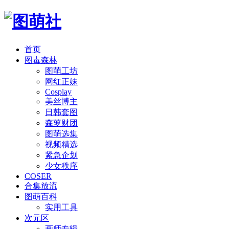
首页
图毒森林
图萌工坊
网红正妹
Cosplay
美丝博主
日韩套图
森萝财团
图萌选集
视频精选
紧急企划
少女秩序
COSER
合集放流
图萌百科
实用工具
次元区
画师专辑