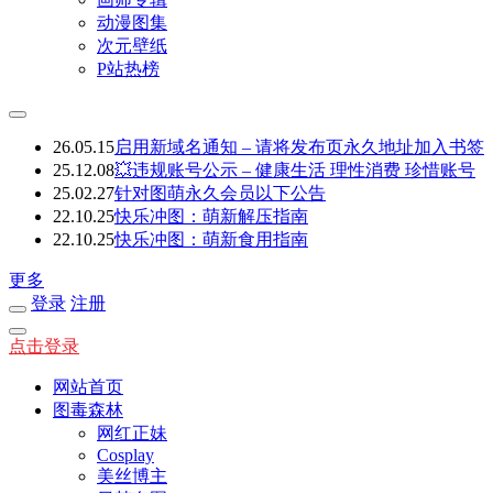
动漫图集
次元壁纸
P站热榜
26.05.15
启用新域名通知 – 请将发布页永久地址加入书签
25.12.08
💥违规账号公示 – 健康生活 理性消费 珍惜账号
25.02.27
针对图萌永久会员以下公告
22.10.25
快乐冲图：萌新解压指南
22.10.25
快乐冲图：萌新食用指南
更多
登录
注册
点击登录
网站首页
图毒森林
网红正妹
Cosplay
美丝博主