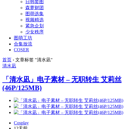
日韩套图
森萝财团
图萌选集
视频精选
紧急企划
少女秩序
图萌工坊
合集放流
COSER
首页
›
文章标签 "清水凪"
清水凪
「清水凪」电子素材 – 无职转生 艾莉丝
(46P/125MB)
Cosplay
12天前