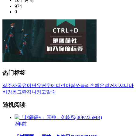
10个月前
974
0
热门标签
장주
자몽
유이
연유
연우
에디린
아람
쏘블리
손예은
설거지
샤니
바
비앙
동그란
김나정
고말숙
随机阅读
2年前