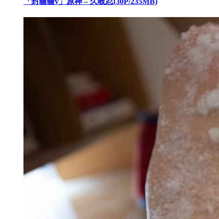
「封疆疆v」原神 – 久岐忍(30P/235MB)