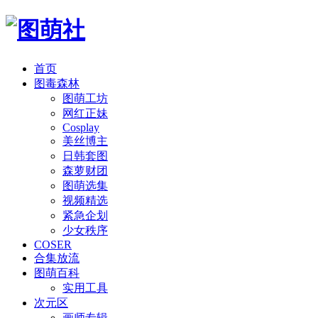
首页
图毒森林
图萌工坊
网红正妹
Cosplay
美丝博主
日韩套图
森萝财团
图萌选集
视频精选
紧急企划
少女秩序
COSER
合集放流
图萌百科
实用工具
次元区
画师专辑