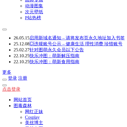
动漫图集
次元壁纸
P站热榜
26.05.15
启用新域名通知 – 请将发布页永久地址加入书签
25.12.08
💥违规账号公示 – 健康生活 理性消费 珍惜账号
25.02.27
针对图萌永久会员以下公告
22.10.25
快乐冲图：萌新解压指南
22.10.25
快乐冲图：萌新食用指南
更多
登录
注册
点击登录
网站首页
图毒森林
网红正妹
Cosplay
美丝博主