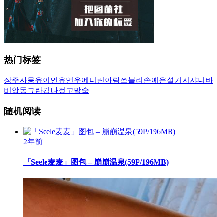
热门标签
장주
자몽
유이
연유
연우
에디린
아람
쏘블리
손예은
설거지
샤니
바
비앙
동그란
김나정
고말숙
随机阅读
2年前
「Seele麦麦」图包 – 崩崩温泉(59P/196MB)