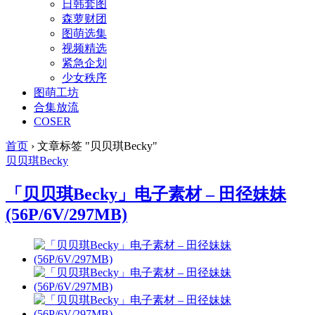
日韩套图
森萝财团
图萌选集
视频精选
紧急企划
少女秩序
图萌工坊
合集放流
COSER
首页
›
文章标签 "贝贝琪Becky"
贝贝琪Becky
「贝贝琪Becky」电子素材 – 田径妹妹
(56P/6V/297MB)