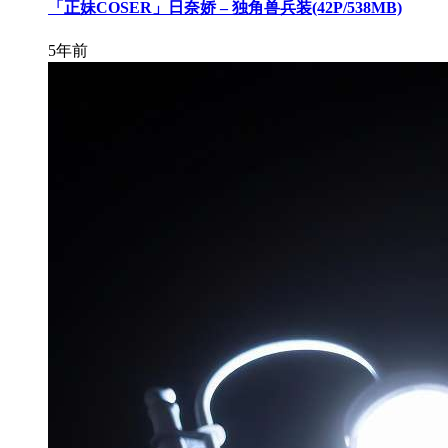
「正妹COSER」日奈娇 – 独角兽兵装(42P/538MB)
5年前