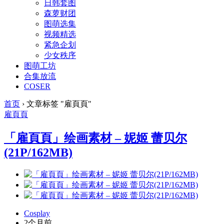
日韩套图
森萝财团
图萌选集
视频精选
紧急企划
少女秩序
图萌工坊
合集放流
COSER
首页
›
文章标签 "雇頁頁"
雇頁頁
「雇頁頁」绘画素材 – 妮姬 蕾贝尔
(21P/162MB)
Cosplay
2个月前