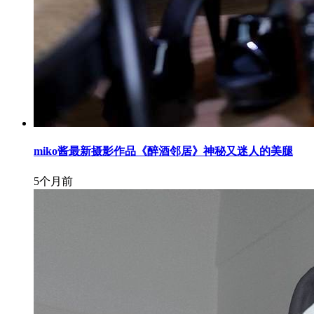
miko酱最新摄影作品《醉酒邻居》神秘又迷人的󠄹美腿
5个月前