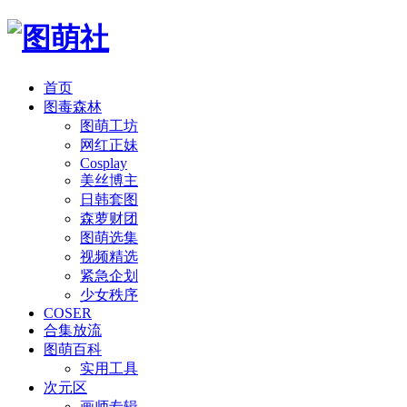
首页
图毒森林
图萌工坊
网红正妹
Cosplay
美丝博主
日韩套图
森萝财团
图萌选集
视频精选
紧急企划
少女秩序
COSER
合集放流
图萌百科
实用工具
次元区
画师专辑