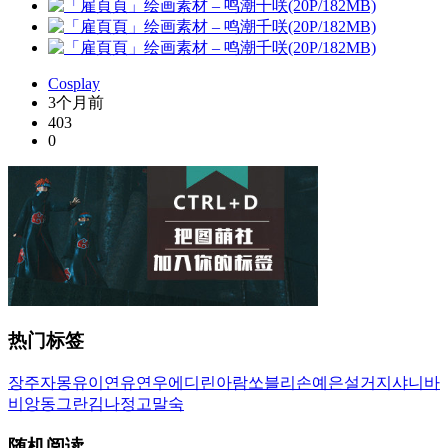
Cosplay
3个月前
403
0
热门标签
장주
자몽
유이
연유
연우
에디린
아람
쏘블리
손예은
설거지
샤니
바
비앙
동그란
김나정
고말숙
随机阅读