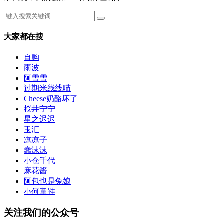
大家都在搜
自购
雨波
阿雪雪
过期米线线喵
Cheese奶酪坏了
桜井宁宁
星之迟迟
玉汇
凉凉子
蠢沫沫
小仓千代
麻花酱
阿包也是兔娘
小何童鞋
关注我们的公众号