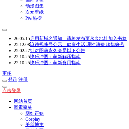
动漫图集
次元壁纸
P站热榜
26.05.15
启用新域名通知 – 请将发布页永久地址加入书签
25.12.08
💥违规账号公示 – 健康生活 理性消费 珍惜账号
25.02.27
针对图萌永久会员以下公告
22.10.25
快乐冲图：萌新解压指南
22.10.25
快乐冲图：萌新食用指南
更多
登录
注册
点击登录
网站首页
图毒森林
网红正妹
Cosplay
美丝博主