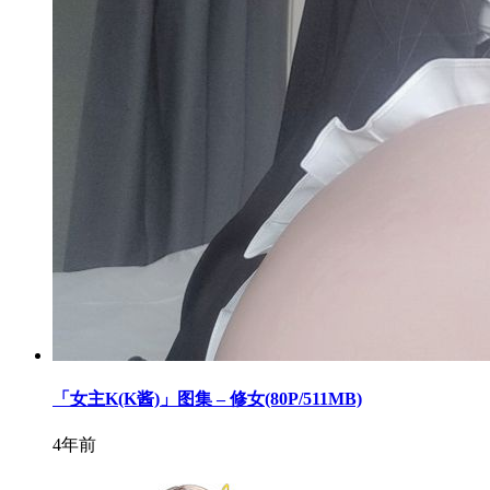
「女主K(K酱)」图集 – 修女(80P/511MB)
4年前