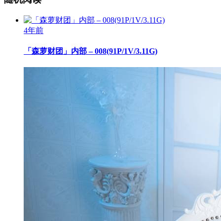
4年前
「森萝财团」内部 – 008(91P/1V/3.11G)