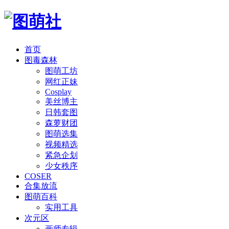
首页
图毒森林
图萌工坊
网红正妹
Cosplay
美丝博主
日韩套图
森萝财团
图萌选集
视频精选
紧急企划
少女秩序
COSER
合集放流
图萌百科
实用工具
次元区
画师专辑