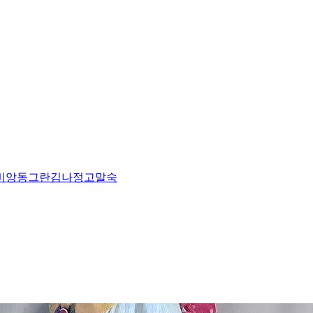
비앙
동그란
김나정
고말숙