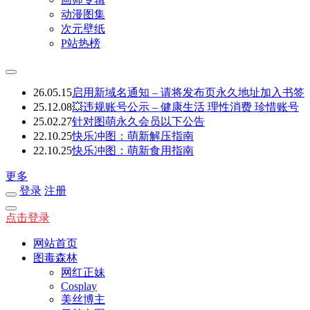
动漫图集
次元壁纸
P站热榜
26.05.15
启用新域名通知 – 请将发布页永久地址加入书签
25.12.08
💥违规账号公示 – 健康生活 理性消费 珍惜账号
25.02.27
针对图萌永久会员以下公告
22.10.25
快乐冲图：萌新解压指南
22.10.25
快乐冲图：萌新食用指南
更多
登录
注册
点击登录
网站首页
图毒森林
网红正妹
Cosplay
美丝博主