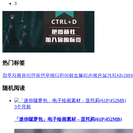
3
热门标签
장주
자몽
유이
연유
연우
에디린
아람
쏘블리
손예은
설거지
샤니
바
随机阅读
3个月前
「迷你啵萝包」电子绘画素材 – 亚托莉(61P/452MB)