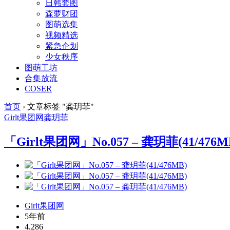
日韩套图
森萝财团
图萌选集
视频精选
紧急企划
少女秩序
图萌工坊
合集放流
COSER
首页
›
文章标签 "龚玥菲"
Girlt
果团网
龚玥菲
「Girlt果团网」No.057 – 龚玥菲(41/476M
Girlt果团网
5年前
4,286