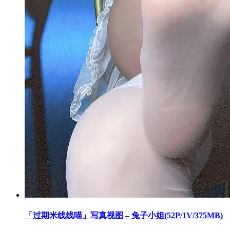
「过期米线线喵」写真视图 – 兔子小姐(52P/1V/375MB)