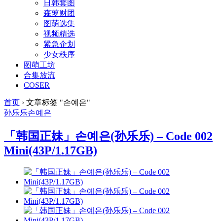
日韩套图
森萝财团
图萌选集
视频精选
紧急企划
少女秩序
图萌工坊
合集放流
COSER
首页
›
文章标签 "손예은"
孙乐乐
손예은
「韩国正妹」손예은(孙乐乐) – Code 002
Mini(43P/1.17GB)