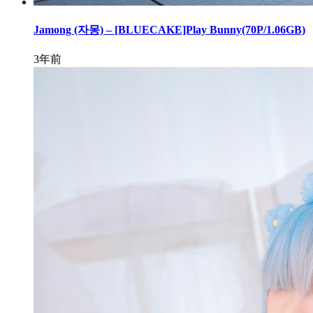
Jamong (자몽) – [BLUECAKE]Play Bunny(70P/1.06GB)
3年前