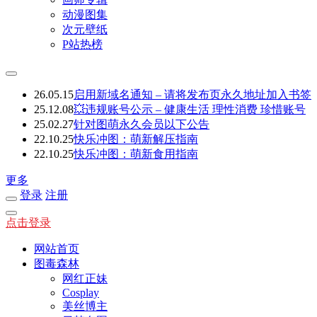
动漫图集
次元壁纸
P站热榜
26.05.15
启用新域名通知 – 请将发布页永久地址加入书签
25.12.08
💥违规账号公示 – 健康生活 理性消费 珍惜账号
25.02.27
针对图萌永久会员以下公告
22.10.25
快乐冲图：萌新解压指南
22.10.25
快乐冲图：萌新食用指南
更多
登录
注册
点击登录
网站首页
图毒森林
网红正妹
Cosplay
美丝博主