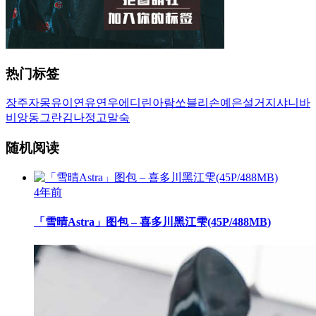
热门标签
장주
자몽
유이
연유
연우
에디린
아람
쏘블리
손예은
설거지
샤니
바
비앙
동그란
김나정
고말숙
随机阅读
4年前
「雪晴Astra」图包 – 喜多川黑江雫(45P/488MB)