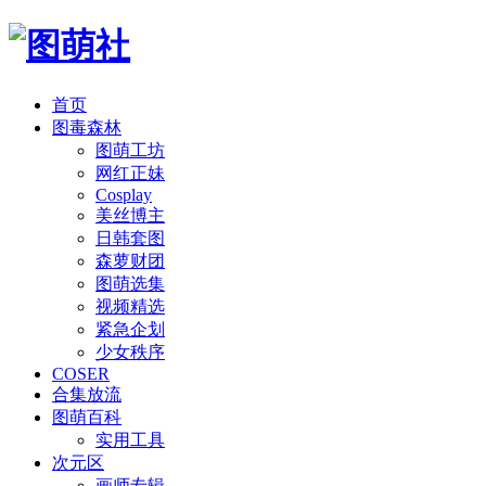
首页
图毒森林
图萌工坊
网红正妹
Cosplay
美丝博主
日韩套图
森萝财团
图萌选集
视频精选
紧急企划
少女秩序
COSER
合集放流
图萌百科
实用工具
次元区
画师专辑