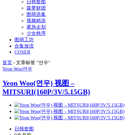
日韩套图
森萝财团
图萌选集
视频精选
紧急企划
少女秩序
图萌工坊
合集放流
COSER
首页
›
文章标签 "연우"
Yeon Woo
연우
Yeon Woo(연우) 视图 –
MITSURI(160P/3V/5.15GB)
日韩套图