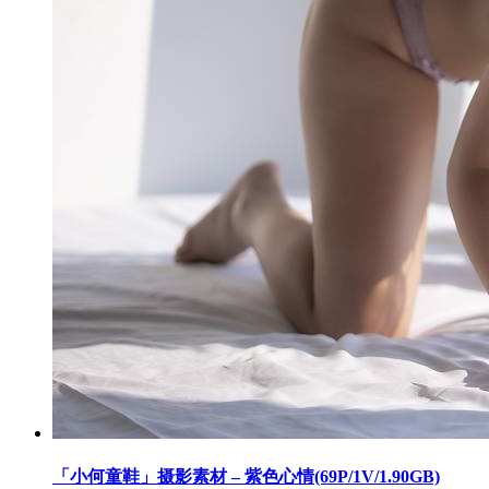
「小何童鞋」摄影素材 – 紫色心情(69P/1V/1.90GB)