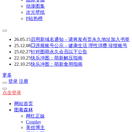
动漫图集
次元壁纸
P站热榜
26.05.15
启用新域名通知 – 请将发布页永久地址加入书签
25.12.08
💥违规账号公示 – 健康生活 理性消费 珍惜账号
25.02.27
针对图萌永久会员以下公告
22.10.25
快乐冲图：萌新解压指南
22.10.25
快乐冲图：萌新食用指南
更多
登录
注册
点击登录
网站首页
图毒森林
网红正妹
Cosplay
美丝博主