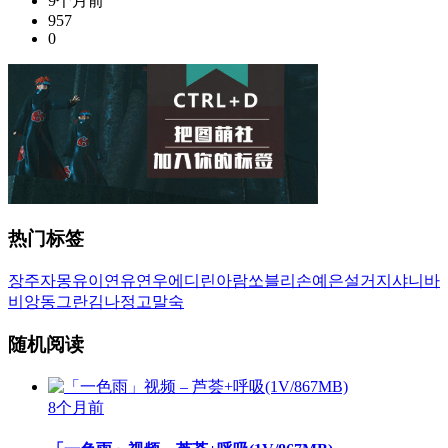
9个月前
957
0
热门标签
장주
자몽
유이
연유
연우
에디린
아람
쏘블리
손예은
설거지
샤니
바
비앙
동그란
김나정
고말숙
随机阅读
8个月前