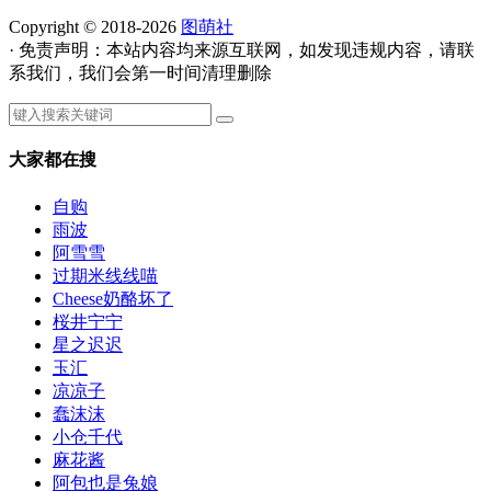
Copyright © 2018-2026
图萌社
· 免责声明：本站内容均来源互联网，如发现违规内容，请联
系我们，我们会第一时间清理删除
大家都在搜
自购
雨波
阿雪雪
过期米线线喵
Cheese奶酪坏了
桜井宁宁
星之迟迟
玉汇
凉凉子
蠢沫沫
小仓千代
麻花酱
阿包也是兔娘