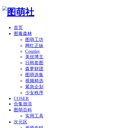
首页
图毒森林
图萌工坊
网红正妹
Cosplay
美丝博主
日韩套图
森萝财团
图萌选集
视频精选
紧急企划
少女秩序
COSER
合集放流
图萌百科
实用工具
次元区
画师专辑