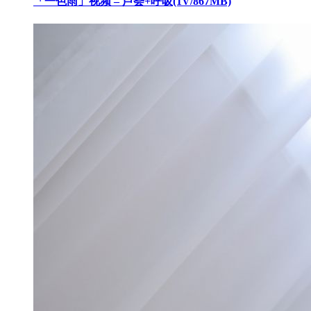
「一色雨」视频 – 芦荟+呼吸(1V/867MB)