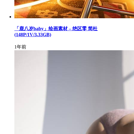
「鹿八岁baby」绘画素材 – 绝区零 简杜
(148P/1V/3.33GB)
1年前