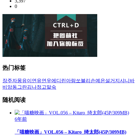
3,397
0
热门标签
장주
자몽
유이
연유
연우
에디린
아람
쏘블리
손예은
설거지
샤니
바
비앙
동그란
김나정
고말숙
随机阅读
6年前
「喵糖映画」VOL.056 – Kitaro_绮太郎(45P/309MB)