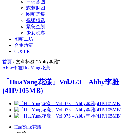
日韩套图
森萝财团
图萌选集
视频精选
紧急企划
少女秩序
图萌工坊
合集放流
COSER
首页
›
文章标签 "Abby李雅"
Abby李雅
HuaYang
花漾
「HuaYang花漾」Vol.073 – Abby李雅
(41P/105MB)
HuaYang花漾