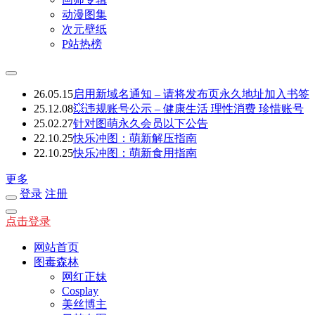
动漫图集
次元壁纸
P站热榜
26.05.15
启用新域名通知 – 请将发布页永久地址加入书签
25.12.08
💥违规账号公示 – 健康生活 理性消费 珍惜账号
25.02.27
针对图萌永久会员以下公告
22.10.25
快乐冲图：萌新解压指南
22.10.25
快乐冲图：萌新食用指南
更多
登录
注册
点击登录
网站首页
图毒森林
网红正妹
Cosplay
美丝博主