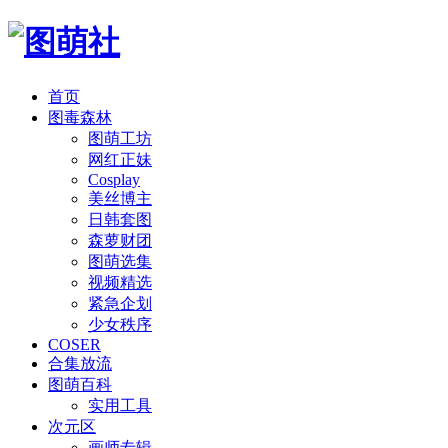
首页
图毒森林
图萌工坊
网红正妹
Cosplay
美丝博主
日韩套图
森萝财团
图萌选集
视频精选
紧急企划
少女秩序
COSER
合集放流
图萌百科
实用工具
次元区
画师专辑