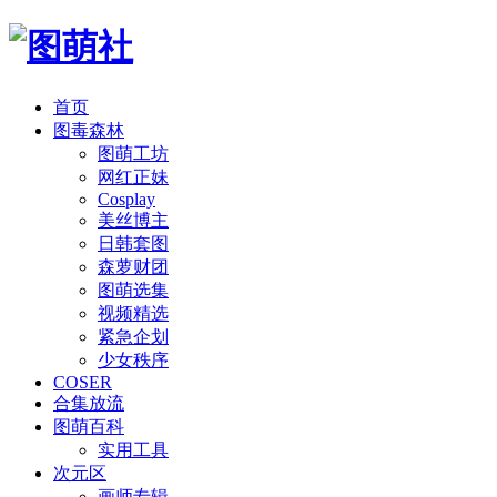
首页
图毒森林
图萌工坊
网红正妹
Cosplay
美丝博主
日韩套图
森萝财团
图萌选集
视频精选
紧急企划
少女秩序
COSER
合集放流
图萌百科
实用工具
次元区
画师专辑