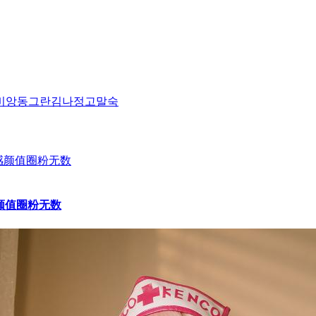
비앙
동그란
김나정
고말숙
感颜值圈粉无数