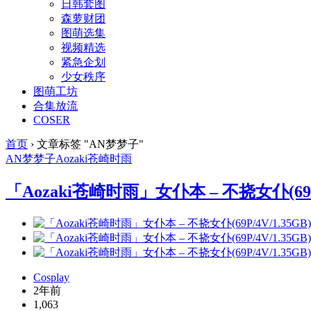
日韩套图
森萝财团
图萌选集
视频精选
紧急企划
少女秩序
图萌工坊
合集放流
COSER
首页
›
文章标签 "AN梦梦子"
AN梦梦子
Aozaki苍崎时雨
「Aozaki苍崎时雨」女仆本 – 不挠女仆(69P/
Cosplay
2年前
1,063