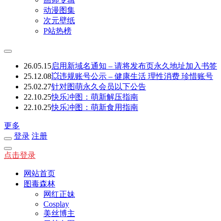
动漫图集
次元壁纸
P站热榜
26.05.15
启用新域名通知 – 请将发布页永久地址加入书签
25.12.08
💥违规账号公示 – 健康生活 理性消费 珍惜账号
25.02.27
针对图萌永久会员以下公告
22.10.25
快乐冲图：萌新解压指南
22.10.25
快乐冲图：萌新食用指南
更多
登录
注册
点击登录
网站首页
图毒森林
网红正妹
Cosplay
美丝博主