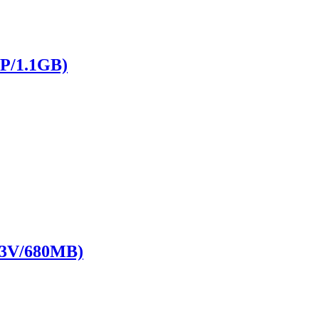
1.1GB)
V/680MB)