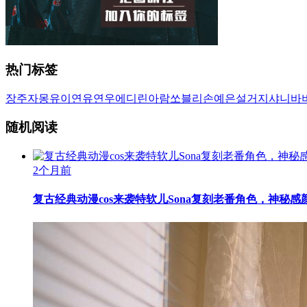
热门标签
장주
자몽
유이
연유
연우
에디린
아람
쏘블리
손예은
설거지
샤니
바
随机阅读
2个月前
复古经典动漫cos来袭特软儿Sona复刻老番角色，神秘