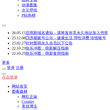
动漫图集
次元壁纸
P站热榜
26.05.15
启用新域名通知 – 请将发布页永久地址加入书签
25.12.08
💥违规账号公示 – 健康生活 理性消费 珍惜账号
25.02.27
针对图萌永久会员以下公告
22.10.25
快乐冲图：萌新解压指南
22.10.25
快乐冲图：萌新食用指南
更多
登录
注册
点击登录
网站首页
图毒森林
网红正妹
Cosplay
美丝博主