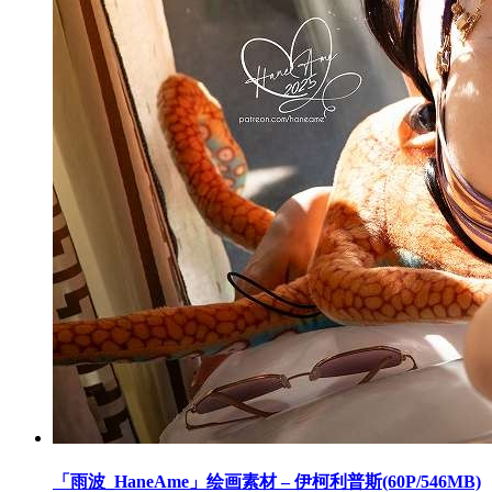
「雨波_HaneAme」绘画素材 – 伊柯利普斯(60P/546MB)