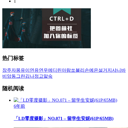
1
热门标签
장주
자몽
유이
연유
연우
에디린
아람
쏘블리
손예은
설거지
샤니
바
비앙
동그란
김나정
고말숙
随机阅读
6年前
「LD零度摄影」NO.071 – 留学生安妮(61P/65MB)