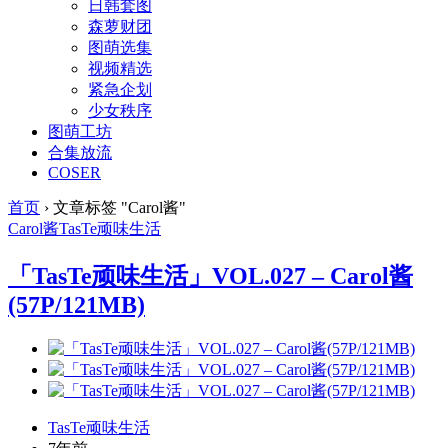
日韩套图
森萝财团
图萌选集
视频精选
紧急企划
少女秩序
图萌工坊
合集放流
COSER
首页
›
文章标签 "Carol酱"
Carol酱
TasTe
顽味生活
「TasTe顽味生活」VOL.027 – Carol酱
(57P/121MB)
TasTe顽味生活