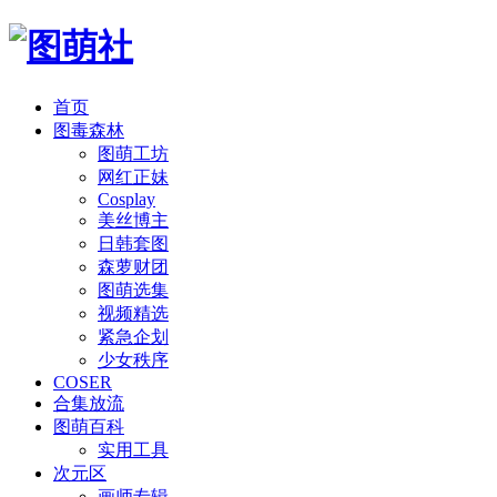
首页
图毒森林
图萌工坊
网红正妹
Cosplay
美丝博主
日韩套图
森萝财团
图萌选集
视频精选
紧急企划
少女秩序
COSER
合集放流
图萌百科
实用工具
次元区
画师专辑