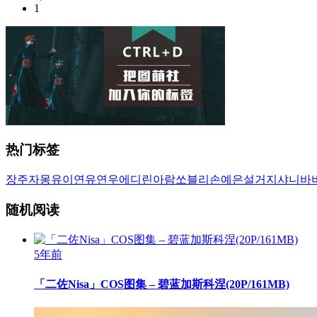
1
热门标签
장주
자몽
유이
연유
연우
에디린
아람
쏘블리
손예은
설거지
샤니
바
随机阅读
5年前
「二佐Nisa」COS图集 – 碧蓝加斯科涅(20P/161MB)