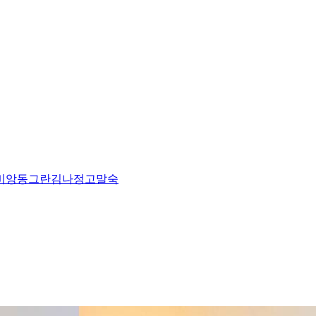
비앙
동그란
김나정
고말숙