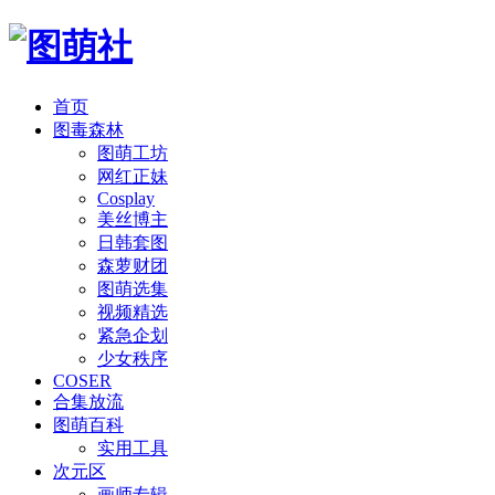
首页
图毒森林
图萌工坊
网红正妹
Cosplay
美丝博主
日韩套图
森萝财团
图萌选集
视频精选
紧急企划
少女秩序
COSER
合集放流
图萌百科
实用工具
次元区
画师专辑