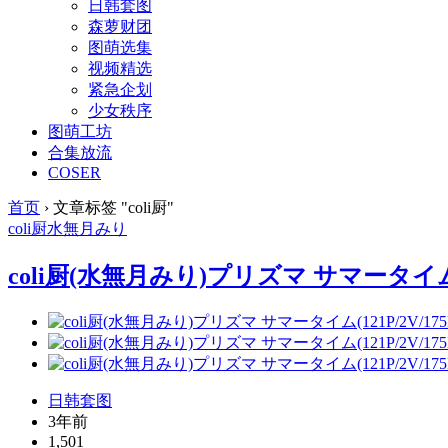
日韩套图
森萝财团
图萌选集
视频精选
紧急企划
少女秩序
图萌工坊
合集放流
COSER
首页
›
文章标签 "coli厨"
coli厨
水無月みり
coli厨(水無月みり)プリズマ サマータイム(12
日韩套图
3年前
1,501