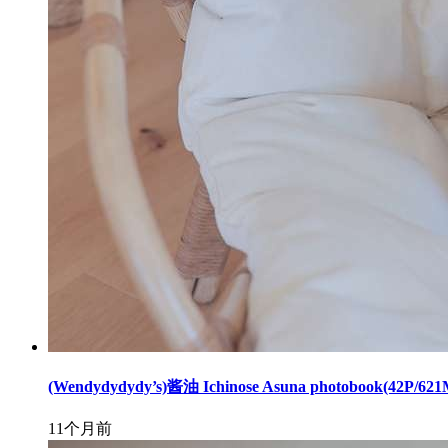
(Wendydydydy’s)酱油 Ichinose Asuna photobook(42P/62
11个月前