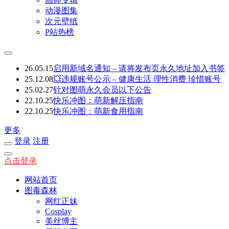
动漫图集
次元壁纸
P站热榜
26.05.15
启用新域名通知 – 请将发布页永久地址加入书签
25.12.08
💥违规账号公示 – 健康生活 理性消费 珍惜账号
25.02.27
针对图萌永久会员以下公告
22.10.25
快乐冲图：萌新解压指南
22.10.25
快乐冲图：萌新食用指南
更多
登录
注册
点击登录
网站首页
图毒森林
网红正妹
Cosplay
美丝博主