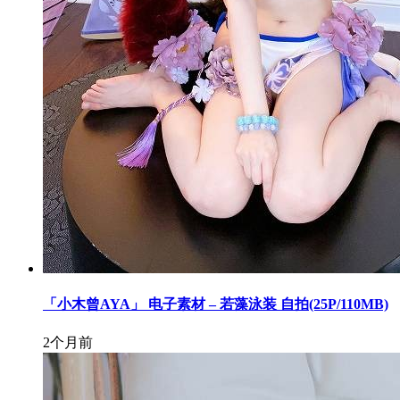
「小木曾AYA」 电子素材 – 若藻泳装 自拍(25P/110MB)
2个月前