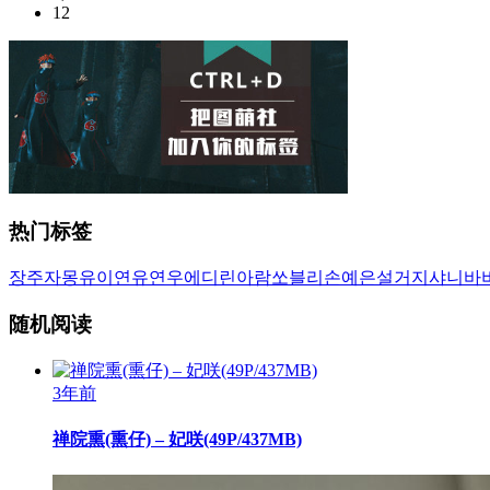
12
热门标签
장주
자몽
유이
연유
연우
에디린
아람
쏘블리
손예은
설거지
샤니
바
随机阅读
3年前
禅院熏(熏仔) – 妃咲(49P/437MB)