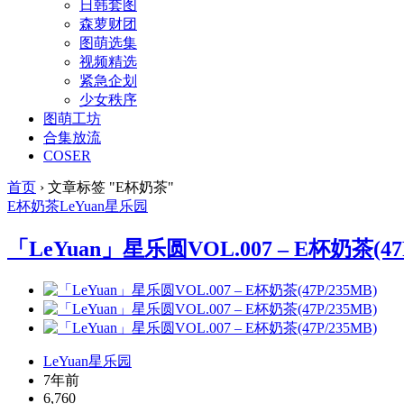
日韩套图
森萝财团
图萌选集
视频精选
紧急企划
少女秩序
图萌工坊
合集放流
COSER
首页
›
文章标签 "E杯奶茶"
E杯奶茶
LeYuan
星乐园
「LeYuan」星乐圆VOL.007 – E杯奶茶(47P
LeYuan星乐园
7年前
6,760