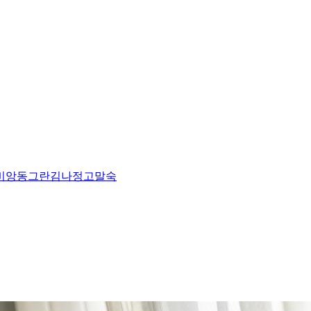
비앙
동그란
김나정
고말숙