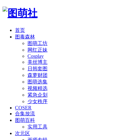
首页
图毒森林
图萌工坊
网红正妹
Cosplay
美丝博主
日韩套图
森萝财团
图萌选集
视频精选
紧急企划
少女秩序
COSER
合集放流
图萌百科
实用工具
次元区
画师专辑