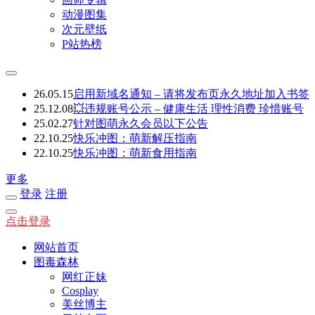
动漫图集
次元壁纸
P站热榜
26.05.15
启用新域名通知 – 请将发布页永久地址加入书签
25.12.08
💥违规账号公示 – 健康生活 理性消费 珍惜账号
25.02.27
针对图萌永久会员以下公告
22.10.25
快乐冲图：萌新解压指南
22.10.25
快乐冲图：萌新食用指南
更多
登录
注册
点击登录
网站首页
图毒森林
网红正妹
Cosplay
美丝博主