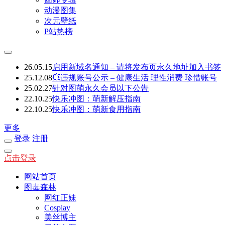
动漫图集
次元壁纸
P站热榜
26.05.15
启用新域名通知 – 请将发布页永久地址加入书签
25.12.08
💥违规账号公示 – 健康生活 理性消费 珍惜账号
25.02.27
针对图萌永久会员以下公告
22.10.25
快乐冲图：萌新解压指南
22.10.25
快乐冲图：萌新食用指南
更多
登录
注册
点击登录
网站首页
图毒森林
网红正妹
Cosplay
美丝博主