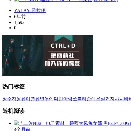
YALAYI雅拉伊
6年前
1,692
0
热门标签
장주
자몽
유이
연유
연우
에디린
아람
쏘블리
손예은
설거지
샤니
바
随机阅读
4个月前