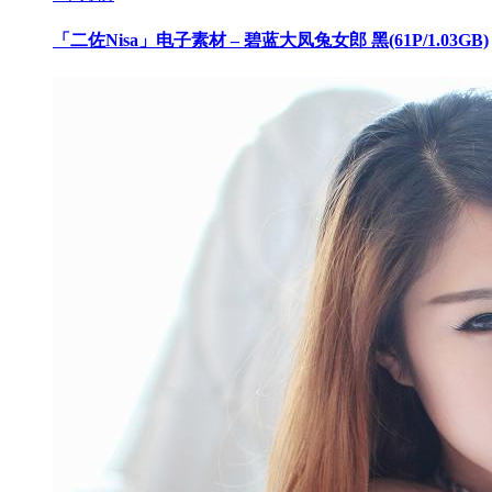
「二佐Nisa」电子素材 – 碧蓝大凤兔女郎 黑(61P/1.03GB)