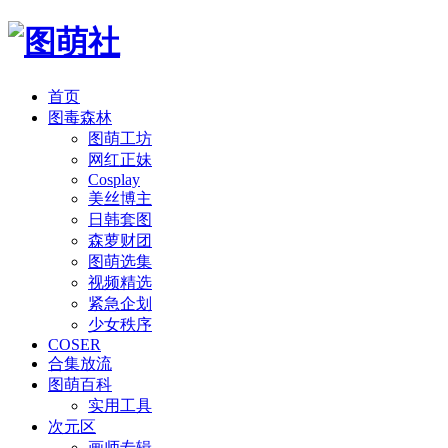
首页
图毒森林
图萌工坊
网红正妹
Cosplay
美丝博主
日韩套图
森萝财团
图萌选集
视频精选
紧急企划
少女秩序
COSER
合集放流
图萌百科
实用工具
次元区
画师专辑