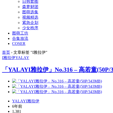
日韩套图
森萝财团
图萌选集
视频精选
紧急企划
少女秩序
图萌工坊
合集放流
COSER
首页
›
文章标签 "I雅拉伊"
I雅拉伊
YALAY
「YALAYI雅拉伊」No.316 – 高若童(50P/3
YALAYI雅拉伊
6年前
1,381