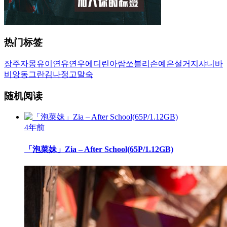
热门标签
장주
자몽
유이
연유
연우
에디린
아람
쏘블리
손예은
설거지
샤니
바
비앙
동그란
김나정
고말숙
随机阅读
4年前
「泡菜妹」Zia – After School(65P/1.12GB)