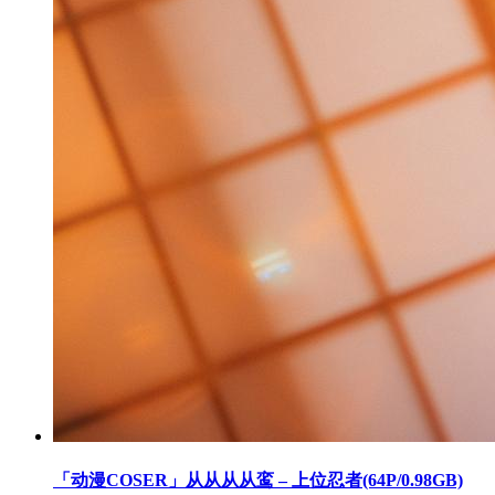
「动漫COSER」从从从从鸾 – 上位忍者(64P/0.98GB)