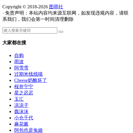
Copyright © 2018-2026
图萌社
· 免责声明：本站内容均来源互联网，如发现违规内容，请联
系我们，我们会第一时间清理删除
大家都在搜
自购
雨波
阿雪雪
过期米线线喵
Cheese奶酪坏了
桜井宁宁
星之迟迟
玉汇
凉凉子
蠢沫沫
小仓千代
麻花酱
阿包也是兔娘