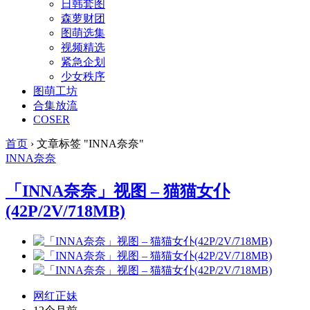
日韩套图
森萝财团
图萌选集
视频精选
紧急企划
少女秩序
图萌工坊
合集放流
COSER
首页
›
文章标签 "INNA奈奈"
INNA奈奈
「INNA奈奈」视图 – 猫猫女仆
(42P/2V/718MB)
网红正妹