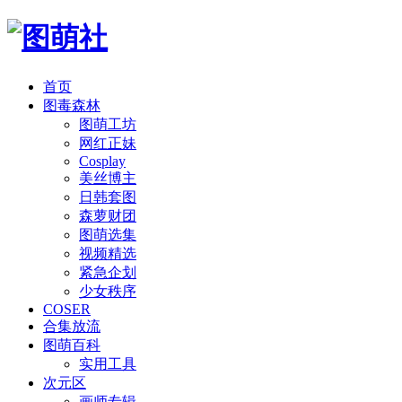
首页
图毒森林
图萌工坊
网红正妹
Cosplay
美丝博主
日韩套图
森萝财团
图萌选集
视频精选
紧急企划
少女秩序
COSER
合集放流
图萌百科
实用工具
次元区
画师专辑