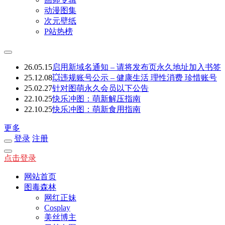
动漫图集
次元壁纸
P站热榜
26.05.15
启用新域名通知 – 请将发布页永久地址加入书签
25.12.08
💥违规账号公示 – 健康生活 理性消费 珍惜账号
25.02.27
针对图萌永久会员以下公告
22.10.25
快乐冲图：萌新解压指南
22.10.25
快乐冲图：萌新食用指南
更多
登录
注册
点击登录
网站首页
图毒森林
网红正妹
Cosplay
美丝博主