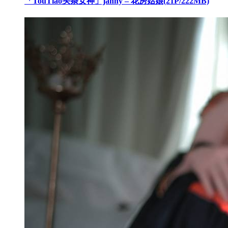
「TouTiao头条女神」janny – 花房姑娘(21P/222MB)