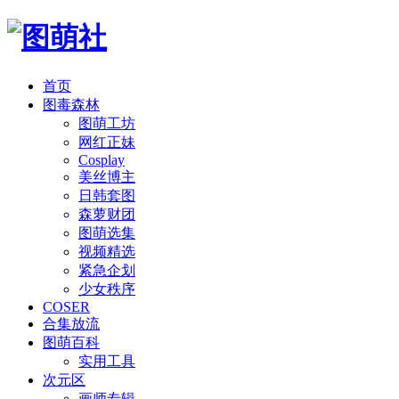
首页
图毒森林
图萌工坊
网红正妹
Cosplay
美丝博主
日韩套图
森萝财团
图萌选集
视频精选
紧急企划
少女秩序
COSER
合集放流
图萌百科
实用工具
次元区
画师专辑