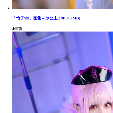
「怡子yiii」图集 – 冰公主(19P/302MB)
4年前