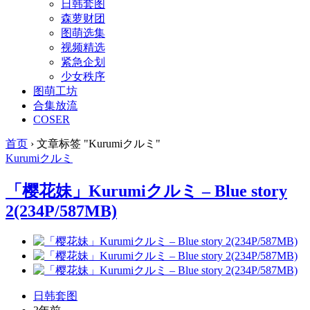
日韩套图
森萝财团
图萌选集
视频精选
紧急企划
少女秩序
图萌工坊
合集放流
COSER
首页
›
文章标签 "Kurumiクルミ"
Kurumiクルミ
「樱花妹」Kurumiクルミ – Blue story
2(234P/587MB)
日韩套图