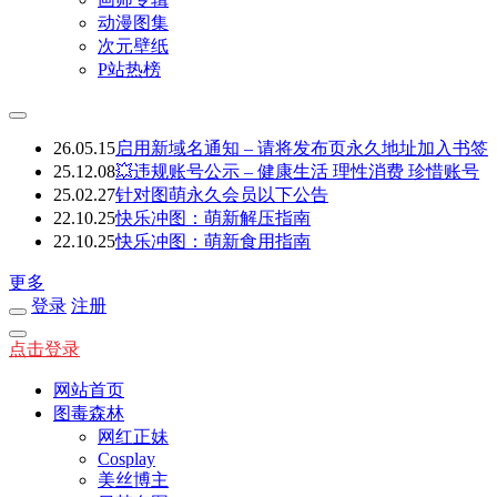
动漫图集
次元壁纸
P站热榜
26.05.15
启用新域名通知 – 请将发布页永久地址加入书签
25.12.08
💥违规账号公示 – 健康生活 理性消费 珍惜账号
25.02.27
针对图萌永久会员以下公告
22.10.25
快乐冲图：萌新解压指南
22.10.25
快乐冲图：萌新食用指南
更多
登录
注册
点击登录
网站首页
图毒森林
网红正妹
Cosplay
美丝博主