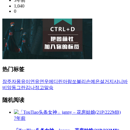
3年前
1,040
0
热门标签
장주
자몽
유이
연유
연우
에디린
아람
쏘블리
손예은
설거지
샤니
바
비앙
동그란
김나정
고말숙
随机阅读
7年前