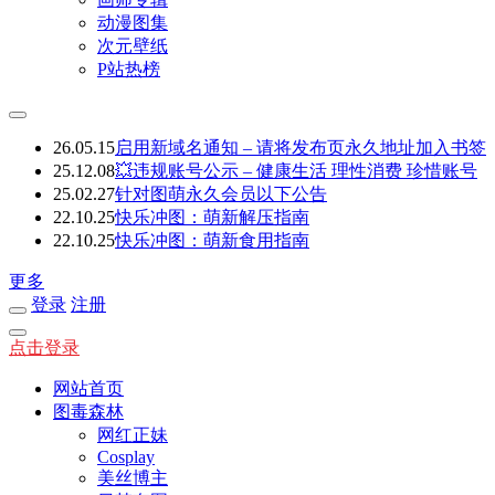
动漫图集
次元壁纸
P站热榜
26.05.15
启用新域名通知 – 请将发布页永久地址加入书签
25.12.08
💥违规账号公示 – 健康生活 理性消费 珍惜账号
25.02.27
针对图萌永久会员以下公告
22.10.25
快乐冲图：萌新解压指南
22.10.25
快乐冲图：萌新食用指南
更多
登录
注册
点击登录
网站首页
图毒森林
网红正妹
Cosplay
美丝博主