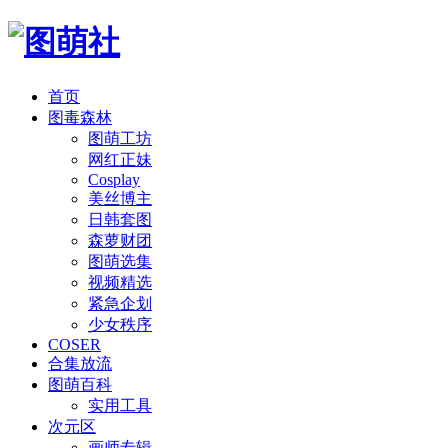
首页
图毒森林
图萌工坊
网红正妹
Cosplay
美丝博主
日韩套图
森萝财团
图萌选集
视频精选
紧急企划
少女秩序
COSER
合集放流
图萌百科
实用工具
次元区
画师专辑