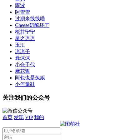
雨波
阿雪雪
过期米线线喵
Cheese奶酪坏了
桜井宁宁
星之迟迟
玉汇
凉凉子
蠢沫沫
小仓千代
麻花酱
阿包也是兔娘
小何童鞋
关注我们的公众号
首页
发现
VIP
我的