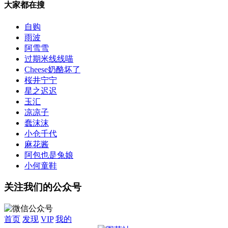
大家都在搜
自购
雨波
阿雪雪
过期米线线喵
Cheese奶酪坏了
桜井宁宁
星之迟迟
玉汇
凉凉子
蠢沫沫
小仓千代
麻花酱
阿包也是兔娘
小何童鞋
关注我们的公众号
首页
发现
VIP
我的