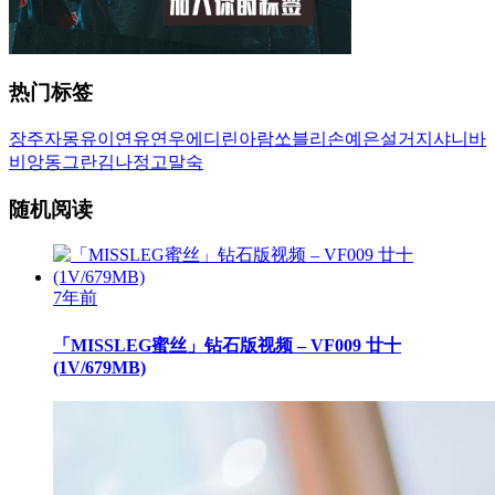
热门标签
장주
자몽
유이
연유
연우
에디린
아람
쏘블리
손예은
설거지
샤니
바
비앙
동그란
김나정
고말숙
随机阅读
7年前
「MISSLEG蜜丝」钻石版视频 – VF009 廿十
(1V/679MB)