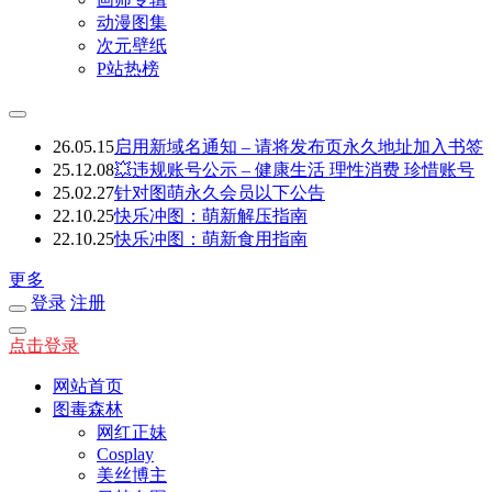
动漫图集
次元壁纸
P站热榜
26.05.15
启用新域名通知 – 请将发布页永久地址加入书签
25.12.08
💥违规账号公示 – 健康生活 理性消费 珍惜账号
25.02.27
针对图萌永久会员以下公告
22.10.25
快乐冲图：萌新解压指南
22.10.25
快乐冲图：萌新食用指南
更多
登录
注册
点击登录
网站首页
图毒森林
网红正妹
Cosplay
美丝博主