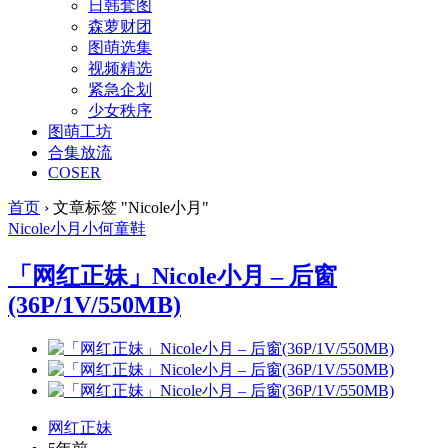
日韩套图
森萝财团
图萌选集
视频精选
紧急企划
少女秩序
图萌工坊
合集放流
COSER
首页
›
文章标签 "Nicole小月"
Nicole小月
小何童鞋
「网红正妹」Nicole小月 – 后窗
(36P/1V/550MB)
网红正妹