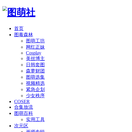
首页
图毒森林
图萌工坊
网红正妹
Cosplay
美丝博主
日韩套图
森萝财团
图萌选集
视频精选
紧急企划
少女秩序
COSER
合集放流
图萌百科
实用工具
次元区
画师专辑