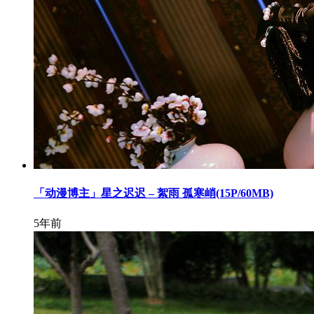
「动漫博主」星之迟迟 – 絮雨 孤寒峭(15P/60MB)
5年前