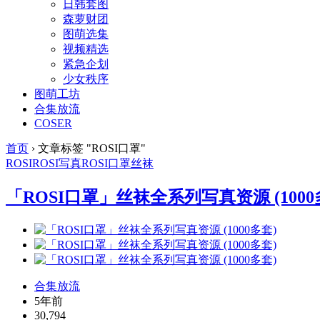
日韩套图
森萝财团
图萌选集
视频精选
紧急企划
少女秩序
图萌工坊
合集放流
COSER
首页
›
文章标签 "ROSI口罩"
ROSI
ROSI写真
ROSI口罩
丝袜
「ROSI口罩」丝袜全系列写真资源 (1000
合集放流
5年前
30,794