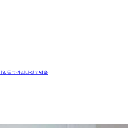
비앙
동그란
김나정
고말숙