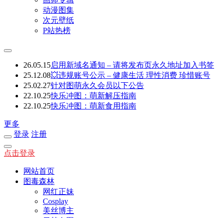
动漫图集
次元壁纸
P站热榜
26.05.15
启用新域名通知 – 请将发布页永久地址加入书签
25.12.08
💥违规账号公示 – 健康生活 理性消费 珍惜账号
25.02.27
针对图萌永久会员以下公告
22.10.25
快乐冲图：萌新解压指南
22.10.25
快乐冲图：萌新食用指南
更多
登录
注册
点击登录
网站首页
图毒森林
网红正妹
Cosplay
美丝博主