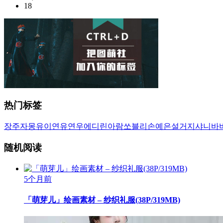
18
热门标签
장주
자몽
유이
연유
연우
에디린
아람
쏘블리
손예은
설거지
샤니
바
随机阅读
5个月前
「萌芽儿」绘画素材 – 纱织礼服(38P/319MB)