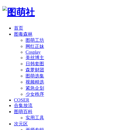
首页
图毒森林
图萌工坊
网红正妹
Cosplay
美丝博主
日韩套图
森萝财团
图萌选集
视频精选
紧急企划
少女秩序
COSER
合集放流
图萌百科
实用工具
次元区
画师专辑