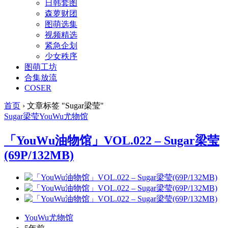
日韩套图
森萝财团
图萌选集
视频精选
紧急企划
少女秩序
图萌工坊
合集放流
COSER
首页
›
文章标签 "Sugar梁莹"
Sugar梁莹
YouWu
尤物馆
「YouWu油物馆」VOL.022 – Sugar梁莹
(69P/132MB)
YouWu尤物馆