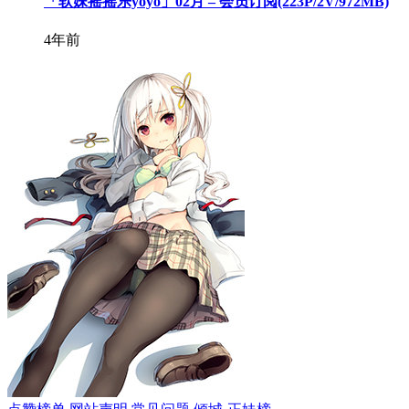
「软妹摇摇乐yoyo」02月 – 会员订阅(223P/2V/972MB)
4年前