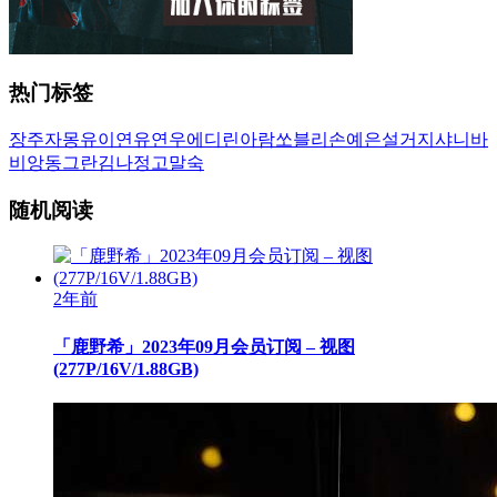
热门标签
장주
자몽
유이
연유
연우
에디린
아람
쏘블리
손예은
설거지
샤니
바
비앙
동그란
김나정
고말숙
随机阅读
2年前
「鹿野希」2023年09月会员订阅 – 视图
(277P/16V/1.88GB)