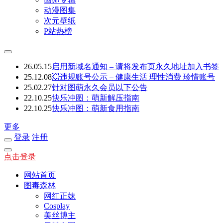
动漫图集
次元壁纸
P站热榜
26.05.15
启用新域名通知 – 请将发布页永久地址加入书签
25.12.08
💥违规账号公示 – 健康生活 理性消费 珍惜账号
25.02.27
针对图萌永久会员以下公告
22.10.25
快乐冲图：萌新解压指南
22.10.25
快乐冲图：萌新食用指南
更多
登录
注册
点击登录
网站首页
图毒森林
网红正妹
Cosplay
美丝博主