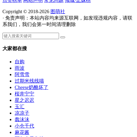
点赞榜单
网站声明
常见问题
倾城·正妹榜
Copyright © 2018-2026
图萌社
· 免责声明：本站内容均来源互联网，如发现违规内容，请联
系我们，我们会第一时间清理删除
大家都在搜
自购
雨波
阿雪雪
过期米线线喵
Cheese奶酪坏了
桜井宁宁
星之迟迟
玉汇
凉凉子
蠢沫沫
小仓千代
麻花酱