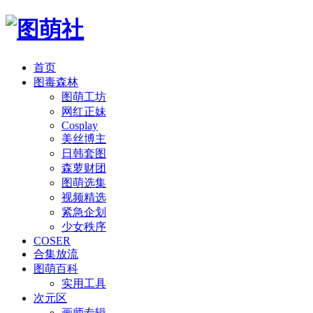
首页
图毒森林
图萌工坊
网红正妹
Cosplay
美丝博主
日韩套图
森萝财团
图萌选集
视频精选
紧急企划
少女秩序
COSER
合集放流
图萌百科
实用工具
次元区
画师专辑