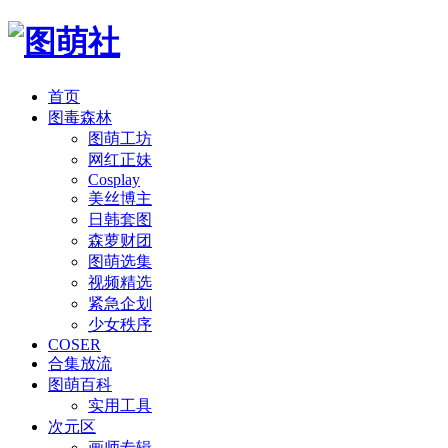
首页
图毒森林
图萌工坊
网红正妹
Cosplay
美丝博主
日韩套图
森萝财团
图萌选集
视频精选
紧急企划
少女秩序
COSER
合集放流
图萌百科
实用工具
次元区
画师专辑