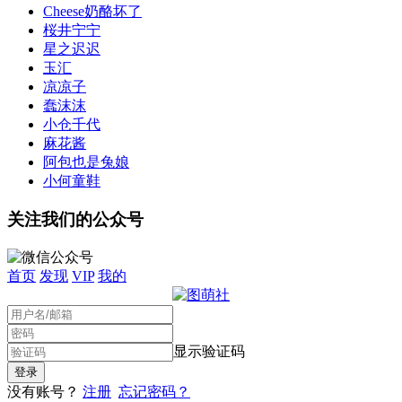
Cheese奶酪坏了
桜井宁宁
星之迟迟
玉汇
凉凉子
蠢沫沫
小仓千代
麻花酱
阿包也是兔娘
小何童鞋
关注我们的公众号
首页
发现
VIP
我的
显示验证码
没有账号？
注册
忘记密码？