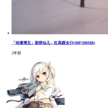
「动漫博主」面饼仙儿 – 红高跟女仆(30P/398MB)
2年前