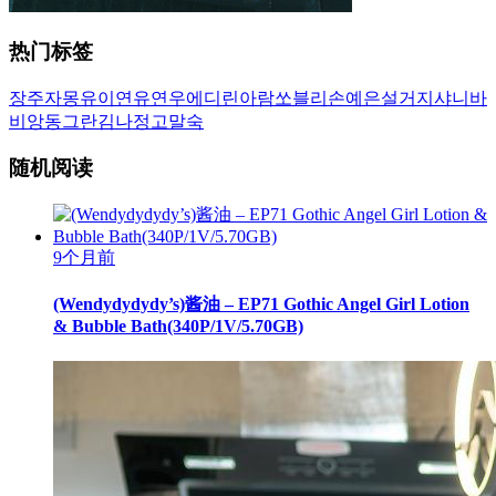
热门标签
장주
자몽
유이
연유
연우
에디린
아람
쏘블리
손예은
설거지
샤니
바
비앙
동그란
김나정
고말숙
随机阅读
9个月前
(Wendydydydy’s)酱油 – EP71 Gothic Angel Girl Lotion
& Bubble Bath(340P/1V/5.70GB)