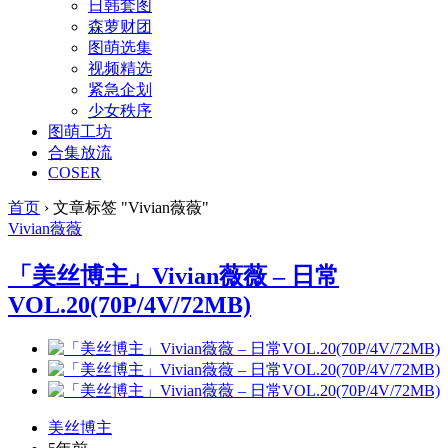
日韩套图
森萝财团
图萌选集
视频精选
紧急企划
少女秩序
图萌工坊
合集放流
COSER
首页
›
文章标签 "Vivian薇薇"
Vivian薇薇
「美丝博主」Vivian薇薇 – 日常
VOL.20(70P/4V/72MB)
美丝博主