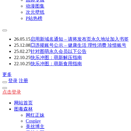
动漫图集
次元壁纸
P站热榜
26.05.15
启用新域名通知 – 请将发布页永久地址加入书签
25.12.08
💥违规账号公示 – 健康生活 理性消费 珍惜账号
25.02.27
针对图萌永久会员以下公告
22.10.25
快乐冲图：萌新解压指南
22.10.25
快乐冲图：萌新食用指南
更多
登录
注册
点击登录
网站首页
图毒森林
网红正妹
Cosplay
美丝博主