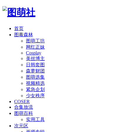
首页
图毒森林
图萌工坊
网红正妹
Cosplay
美丝博主
日韩套图
森萝财团
图萌选集
视频精选
紧急企划
少女秩序
COSER
合集放流
图萌百科
实用工具
次元区
画师专辑