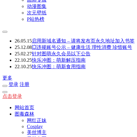
动漫图集
次元壁纸
P站热榜
26.05.15
启用新域名通知 – 请将发布页永久地址加入书签
25.12.08
💥违规账号公示 – 健康生活 理性消费 珍惜账号
25.02.27
针对图萌永久会员以下公告
22.10.25
快乐冲图：萌新解压指南
22.10.25
快乐冲图：萌新食用指南
更多
登录
注册
点击登录
网站首页
图毒森林
网红正妹
Cosplay
美丝博主