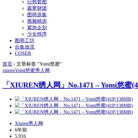
日韩套图
森萝财团
图萌选集
视频精选
紧急企划
少女秩序
图萌工坊
合集放流
COSER
首页
›
文章标签 "Yomi悠蜜"
xiuren
Yomi悠蜜
秀人网
「XIUREN绣人网」No.1471 – Yomi悠蜜(41
Xiuren秀人网
6年前
5,916