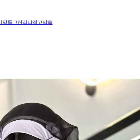
비앙
동그란
김나정
고말숙