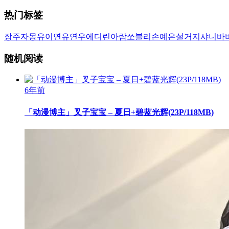
热门标签
장주
자몽
유이
연유
연우
에디린
아람
쏘블리
손예은
설거지
샤니
바
随机阅读
6年前
「动漫博主」叉子宝宝 – 夏日+碧蓝光辉(23P/118MB)