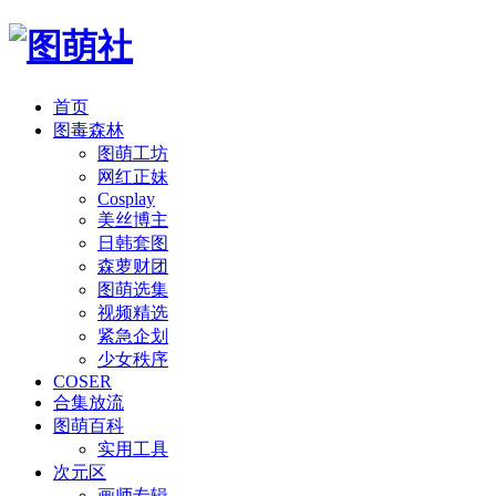
首页
图毒森林
图萌工坊
网红正妹
Cosplay
美丝博主
日韩套图
森萝财团
图萌选集
视频精选
紧急企划
少女秩序
COSER
合集放流
图萌百科
实用工具
次元区
画师专辑