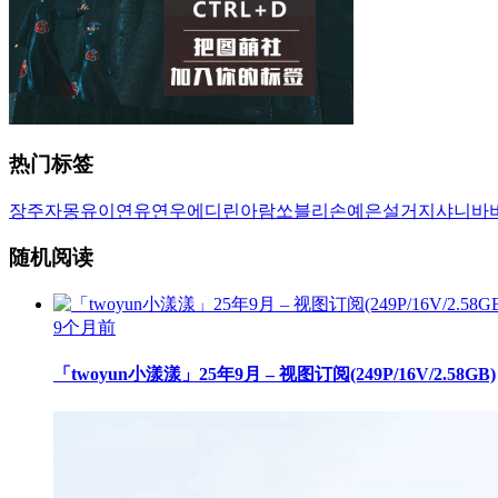
热门标签
장주
자몽
유이
연유
연우
에디린
아람
쏘블리
손예은
설거지
샤니
바
随机阅读
9个月前
「twoyun小漾漾」25年9月 – 视图订阅(249P/16V/2.58GB)