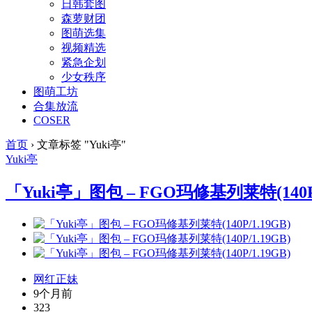
日韩套图
森萝财团
图萌选集
视频精选
紧急企划
少女秩序
图萌工坊
合集放流
COSER
首页
›
文章标签 "Yuki亭"
Yuki亭
「Yuki亭」图包 – FGO玛修基列莱特(140P/
网红正妹
9个月前
323