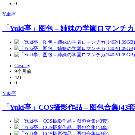
0
Yuki亭
「Yuki亭」图包 – 姉妹の学園ロマンチカ(140
Cosplay
9个月前
421
0
Yuki亭
「Yuki亭」COS摄影作品 – 图包合集(43套