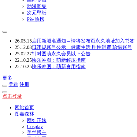
动漫图集
次元壁纸
P站热榜
26.05.15
启用新域名通知 – 请将发布页永久地址加入书签
25.12.08
💥违规账号公示 – 健康生活 理性消费 珍惜账号
25.02.27
针对图萌永久会员以下公告
22.10.25
快乐冲图：萌新解压指南
22.10.25
快乐冲图：萌新食用指南
更多
登录
注册
点击登录
网站首页
图毒森林
网红正妹
Cosplay
美丝博主