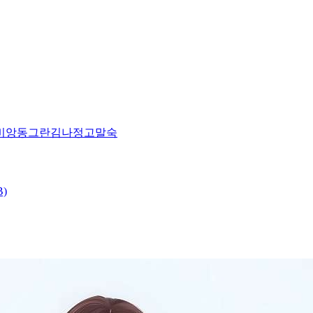
비앙
동그란
김나정
고말숙